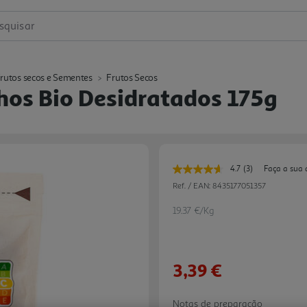
squisar
rutos secos e Sementes
Frutos Secos
os Bio Desidratados 175g
4.7
(3)
Faça a sua 
Leu
3
Ref. / EAN:
8435177051357
avaliações.
Link
19.37 €/Kg
para
a
mesma
página.
3,39 €
Notas de preparação