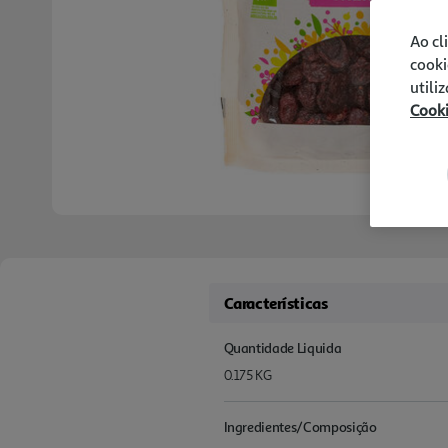
Ao cl
cooki
utili
Cook
Características
Quantidade Liquida
0.175 KG
Ingredientes/Composição