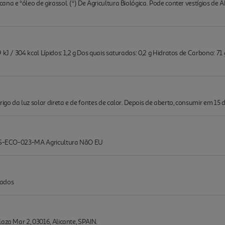
cana e *óleo de girassol. (*) De Agricultura Biológica. Pode conter vestígi
kJ / 304 kcal Lípidos: 1,2 g Dos quais saturados: 0,2 g Hidratos de Carbono: 71 g
igo da luz solar direta e de fontes de calor. Depois de aberto, consumir em 15 d
. ES-ECO-023-MA Agricultura NãO EU
tados
aza Mar 2, 03016, Alicante, SPAIN.