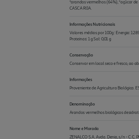
*arandos vermelhos (64%), *açúcar de 
CASCA RIJA.
Informações Nutricionais
Valores médios por 100g : Energia: 1289 
Proteinas: 1 g Sal: 0,01 g
Conservação
Conservar em local seco e fresco, ao abr
Informações
Proveniente de Agricultura Biológica
Denominação
Arandos vermelhos biológicos desidra
Nome e Morada
ZENALCO S.A. Avda. Denia, s/n - C.C. Pl