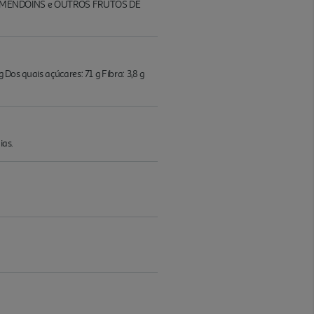
os de AMENDOINS e OUTROS FRUTOS DE
 Dos quais açúcares: 71 g Fibra: 3,8 g
ias.