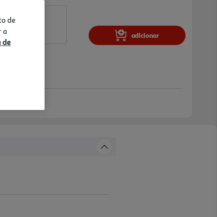
to de
r a
adicionar
a de