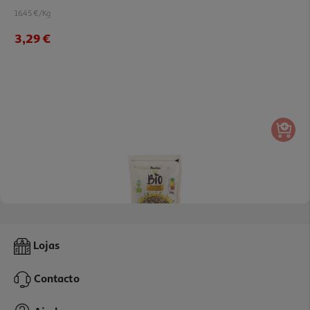
16.45 €/Kg
3,29 €
4.9
(12)
Sementes Auchan Girassol Bio Sem Pele 150g
Lojas
6.6 €/Kg
Contacto
0,99 €