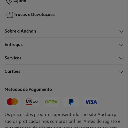
Ajuda
Trocas e Devoluções
Sobre a Auchan
Entregas
Serviços
4.7
(15)
Cartões
Pevides De Abóbora Auchan Bio Crua Sem Casca 150 G
12.6 €/Kg
Métodos de Pagamento
1,89 €
Os preços dos produtos apresentados no site Auchan.pt
são os praticados nas compras online. Antes do registo e