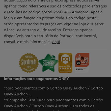
autenticação do cliente os preços apresentados servem
apenas como referência e são os praticados para entregas
e recolhas no código postal 2650-435 Amadora. Após o
login e em função da proximidade e do código postal,
serão apresentados os preços em vigor na loja que serve
o local de entrega ou de recolha. Entregas apenas
disponíveis para o território de Portugal continental,
consulte mais informações
aqui
.
Amendoim Auchan Bio Com Casca Torrado 250g
7.96 €/Kg
1,99 €
Informações para pagamentos ONEY
*para pagamentos com o Cartão Oney Auchan / Cartão
Oney Auchan+.
**Campanha Sem Juros para pagamentos com o Cartão
Oney Auchan / Cartão Oney Auchan+, em todos os