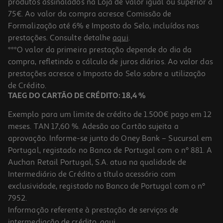
produtos assinalados na Loja de valor igual ou superior a
75€. Ao valor da compra acresce Comissão de
Formalização até 6% e Imposto do Selo, incluídos nas
prestações. Consulte detalhe
aqui
.
4.7
(3)
Miolo De Avelã Auchan Bio 125 G
***O valor da primeira prestação depende do dia da
compra, refletindo o cálculo de juros diários. Ao valor das
27.92 €/Kg
prestações acresce o Imposto do Selo sobre a utilização
3,49 €
de Crédito.
TAEG DO CARTÃO DE CRÉDITO: 18,4 %
Exemplo para um limite de crédito de 1.500€ pago em 12
meses. TAN 17,60 %. Adesão ao Cartão sujeita a
aprovação. Informe-se junto do Oney Bank – Sucursal em
Portugal, registado no Banco de Portugal com o nº 881. A
Auchan Retail Portugal, S.A. atua na qualidade de
Intermediário de Crédito a título acessório com
exclusividade, registado no Banco de Portugal com o nº
7952.
Informação referente à prestação de serviços de
5.0
(1)
intermediação de crédito,
aqui
.