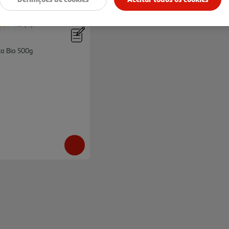
4.5
(4)
a Bio 500g