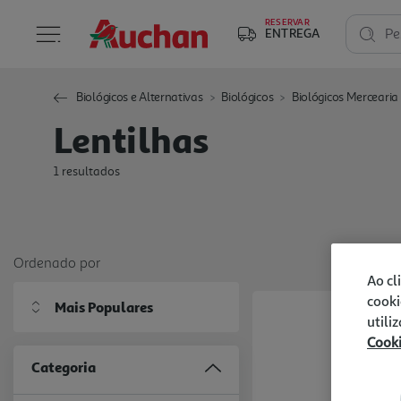
RESERVAR
ENTREGA
Pe
Biológicos e Alternativas
Biológicos
Biológicos Mercearia
Lentilhas
1 resultados
Ordenado por
Ao cl
cooki
Mais Populares
utili
Cook
Categoria