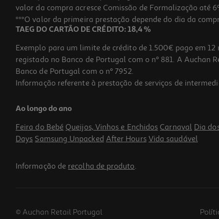
valor da compra acresce Comissão de Formalização até 6%
***O valor da primeira prestação depende do dia da compra,
TAEG DO CARTÃO DE CRÉDITO: 18,4 %
Exemplo para um limite de crédito de 1.500€ pago em 12 
registado no Banco de Portugal com o nº 881. A Auchan Ret
Banco de Portugal com o nº 7952.
Informação referente à prestação de serviços de intermedi
Ao longo do ano
Feira do Bebé
Queijos, Vinhos e Enchidos
Carnaval
Dia do
Days
Samsung Unpacked
After Hours
Vida saudável
Informação de
recolha de produto
.
© Auchan Retail Portugal
Polít