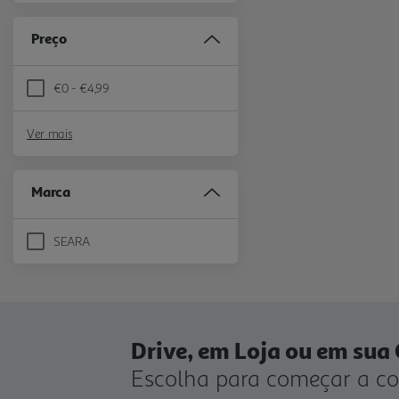
Preço
€0 - €4,99
Refine by Preço: €0 - €4,99
Ver mais
Marca
SEARA
Refine by Marca: SEARA
Drive, em Loja ou em sua
Escolha para começar a c