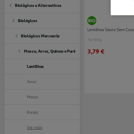
Biológicos e Alternativas
Refine by Categoria: Biológicos e Alternativas
Biológicos
Refine by Categoria: Biológicos
Lentilhas Seara Sem Casc
Biológicos Mercearia
Refine by Categoria: Biológicos Mercearia
7.58 €/Kg
3,79 €
Massa, Arroz, Quinoa e Puré
Refine by Categoria: Massa, Arroz, Quinoa e Puré
Lentilhas
selected Currently Refined by Categoria: Lentilhas
Arroz
Refine by Categoria: Arroz
Massa
Refine by Categoria: Massa
Konjac
Refine by Categoria: Konjac
Ver mais