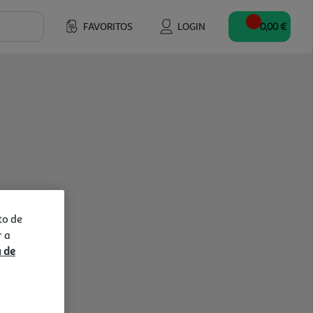
FAVORITOS
LOGIN
0,00 €
to de
r a
a de