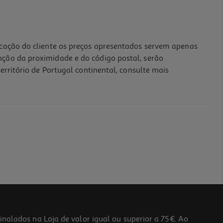
icação do cliente os preços apresentados servem apenas
nção da proximidade e do código postal, serão
erritório de Portugal continental, consulte mais
lados na Loja de valor igual ou superior a 75€. Ao