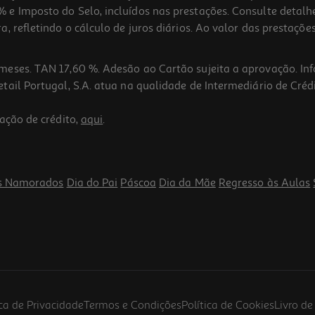
 e Imposto do Selo, incluídos nas prestações. Consulte detal
 refletindo o cálculo de juros diários. Ao valor das prestações
meses. TAN 17,60 %. Adesão ao Cartão sujeita a aprovação. In
ail Portugal, S.A. atua na qualidade de Intermediário de Crédi
ação de crédito,
aqui
.
s Namorados
Dia do Pai
Páscoa
Dia da Mãe
Regresso às Aulas
ica de Privacidade
Termos e Condições
Política de Cookies
Livro d