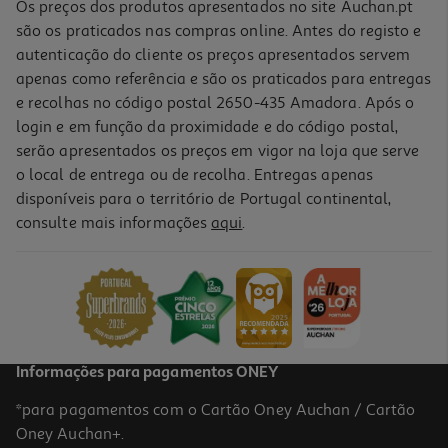
Os preços dos produtos apresentados no site Auchan.pt
são os praticados nas compras online. Antes do registo e
autenticação do cliente os preços apresentados servem
apenas como referência e são os praticados para entregas
e recolhas no código postal 2650-435 Amadora. Após o
login e em função da proximidade e do código postal,
serão apresentados os preços em vigor na loja que serve
o local de entrega ou de recolha. Entregas apenas
disponíveis para o território de Portugal continental,
4.6
(7)
consulte mais informações
aqui
.
Pão Pachamama Sem Glúten Aveia E Sementes Bio 300g
12.63 €/Kg
3,79 €
Informações para pagamentos ONEY
*para pagamentos com o Cartão Oney Auchan / Cartão
Oney Auchan+.