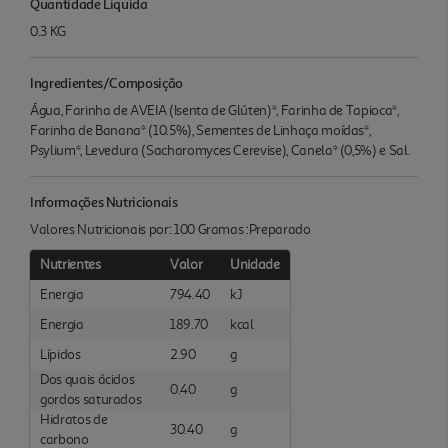
Quantidade Liquida
0.3 KG
Ingredientes/Composição
Água, Farinha de AVEIA (Isenta de Glúten)*, Farinha de Tapioca*,
Farinha de Banana* (10.5%), Sementes de Linhaça moídas*,
Psylium*, Levedura (Sacharomyces Cerevise), Canela* (0,5%) e Sal.
Informações Nutricionais
Valores Nutricionais por: 100 Gramas :Preparado
Nutrientes
Valor
Unidade
Energia
794.40
kJ
Energia
189.70
kcal
Lípidos
2.90
g
Dos quais ácidos
0.40
g
gordos saturados
Hidratos de
30.40
g
carbono