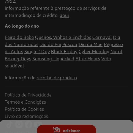
7952.
Informação referente à prestação de serviços de
intermediação de crédito,
aqui
.
Pão "bread Less" Schnitzer Sem Farinha E Glúten Bio 350g
Ao longo do ano
11.4 €/Kg
Feira do Bebé
Queijos, Vinhos e Enchidos
Carnaval
Dia
3,99 €
dos Namorados
Dia do Pai
Páscoa
Dia da Mãe
Regresso
às Aulas
Singles' Day
Black Friday
Cyber Monday
Natal
Boxing Days
Samsung Unpacked
After Hours
Vida
saudável
Informação de
recolha de produto
.
Política de Privacidade
Termos e Condições
Política de Cookies
Livro de reclamações
adicionar
© Auchan Retail Portugal