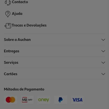
Contacto
3,79 €
Ajuda
Trocas e Devoluções
Sobre a Auchan
Entregas
Serviços
5.0
(1)
Cartões
Pão Milho Fatia Schnitzer Bio Sem Glúten 430g
15 €/Kg
Métodos de Pagamento
6,45 €