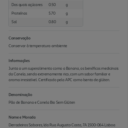
Dos quais açúcares
0.50
g
Proteínas
5.70
g
Sal
0.80
g
Conservação
Conservar à temperatura ambiente
Informações
Junta a um superalimento como a Banana, os benéficos medicinais
da Canela, sendo extremamente rico, com um sabor familiar e
aroma irresistível. Certificado pela APC como Isento de glúten.
Denominação
Pão de Banana e Canela Bio Sem Glúten
Nome e Morada
Derradeiros Sabores, lda Rua Augusto Costa, 7A 1500-064 Lisboa