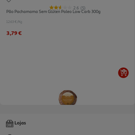
2.6
(5)
Pão Pachamama Sem Glúten Paleo Low Carb 300g
12.63 €/Kg
3,79 €
4.0
(3)
Pão Sem Glutén Pachamama Alfarroba Passas E Nozes 300g
Lojas
12.63 €/Kg