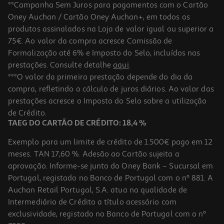
**Campanha Sem Juros para pagamentos com o Cartão
Oney Auchan / Cartão Oney Auchan+, em todos os
produtos assinalados na Loja de valor igual ou superior a
75€. Ao valor da compra acresce Comissão de
Formalização até 6% e Imposto do Selo, incluídos nas
prestações. Consulte detalhe
aqui
.
4.5
(2)
Pão Pachamama Sem Glúten Proteico Low Carb 300g
***O valor da primeira prestação depende do dia da
compra, refletindo o cálculo de juros diários. Ao valor das
12.63 €/Kg
prestações acresce o Imposto do Selo sobre a utilização
3,79 €
de Crédito.
TAEG DO CARTÃO DE CRÉDITO: 18,4 %
Exemplo para um limite de crédito de 1.500€ pago em 12
meses. TAN 17,60 %. Adesão ao Cartão sujeita a
aprovação. Informe-se junto do Oney Bank – Sucursal em
Portugal, registado no Banco de Portugal com o nº 881. A
Auchan Retail Portugal, S.A. atua na qualidade de
Intermediário de Crédito a título acessório com
exclusividade, registado no Banco de Portugal com o nº