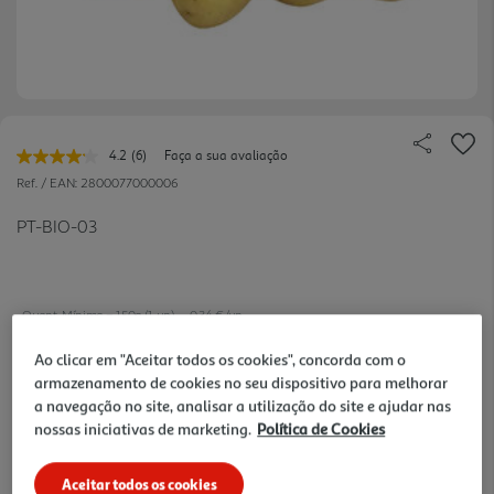
4.2
(6)
Faça a sua avaliação
Leu
6
Ref. / EAN:
2800077000006
avaliações.
Link
PT-BIO-03
para
a
mesma
página.
Quant. Mínima = 150g (1 un)
0.34 €/un
Ao clicar em "Aceitar todos os cookies", concorda com o
armazenamento de cookies no seu dispositivo para melhorar
2,29 €
a navegação no site, analisar a utilização do site e ajudar nas
nossas iniciativas de marketing.
Política de Cookies
Notas de preparação
Aceitar todos os cookies