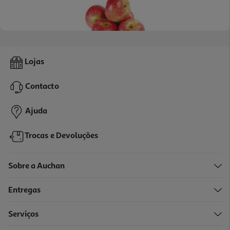
Maçã Fuji Bio Kg
Lojas
0.64 €/un
Contacto
3,99 €
/Kg
Ajuda
Trocas e Devoluções
Sobre a Auchan
Entregas
Serviços