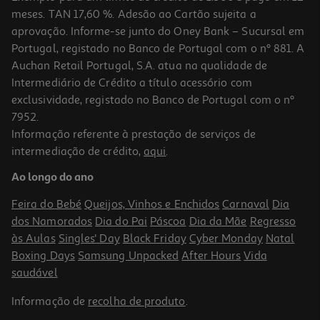
meses. TAN 17,60 %. Adesão ao Cartão sujeita a
aprovação. Informe-se junto do Oney Bank – Sucursal em
Portugal, registado no Banco de Portugal com o nº 881. A
Auchan Retail Portugal, S.A. atua na qualidade de
Intermediário de Crédito a título acessório com
exclusividade, registado no Banco de Portugal com o nº
7952.
Informação referente à prestação de serviços de
3.8
(8)
intermediação de crédito,
aqui
.
Batata Vermelha Bio Kg
Ao longo do ano
0.34 €/un
Feira do Bebé
Queijos, Vinhos e Enchidos
Carnaval
Dia
2,29 €
/Kg
dos Namorados
Dia do Pai
Páscoa
Dia da Mãe
Regresso
às Aulas
Singles' Day
Black Friday
Cyber Monday
Natal
Boxing Days
Samsung Unpacked
After Hours
Vida
saudável
Informação de
recolha de produto
.