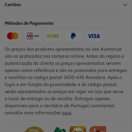
Cartões
Curgete Bio Kg
0.90 €/un
Métodos de Pagamento
2,99 €
/Kg
Os preços dos produtos apresentados no site Auchan.pt
são os praticados nas compras online. Antes do registo e
autenticação do cliente os preços apresentados servem
apenas como referência e são os praticados para entregas
e recolhas no código postal 2650-435 Amadora. Após o
login e em função da proximidade e do código postal,
serão apresentados os preços em vigor na loja que serve
o local de entrega ou de recolha. Entregas apenas
disponíveis para o território de Portugal continental,
4.1
(15)
consulte mais informações
aqui
.
Cenoura Bio Kg
0.21 €/un