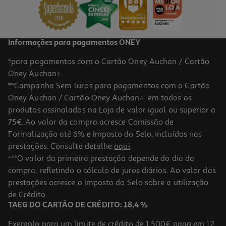
2,09 €
/Kg
Informações para pagamentos ONEY
*para pagamentos com o Cartão Oney Auchan / Cartão
Oney Auchan+.
**Campanha Sem Juros para pagamentos com o Cartão
Oney Auchan / Cartão Oney Auchan+, em todos os
produtos assinalados na Loja de valor igual ou superior a
75€. Ao valor da compra acresce Comissão de
Formalização até 6% e Imposto do Selo, incluídos nas
prestações. Consulte detalhe
aqui
.
3.7
(3)
Limão Bio Kg
***O valor da primeira prestação depende do dia da
compra, refletindo o cálculo de juros diários. Ao valor das
0.70 €/un
prestações acresce o Imposto do Selo sobre a utilização
3,49 €
/Kg
de Crédito.
TAEG DO CARTÃO DE CRÉDITO: 18,4 %
Exemplo para um limite de crédito de 1.500€ pago em 12