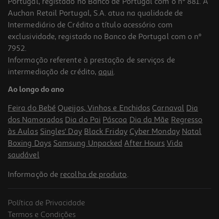
Portugal, registado no Banco de Portugal com o nº 881. A
Auchan Retail Portugal, S.A. atua na qualidade de
Intermediário de Crédito a título acessório com
exclusividade, registado no Banco de Portugal com o nº
7952.
Informação referente à prestação de serviços de
intermediação de crédito,
aqui
.
Ao longo do ano
Feira do Bebé
Queijos, Vinhos e Enchidos
Carnaval
Dia
dos Namorados
Dia do Pai
Páscoa
Dia da Mãe
Regresso
às Aulas
Singles' Day
Black Friday
Cyber Monday
Natal
Boxing Days
Samsung Unpacked
After Hours
Vida
saudável
Informação de
recolha de produto
.
Política de Privacidade
Termos e Condições