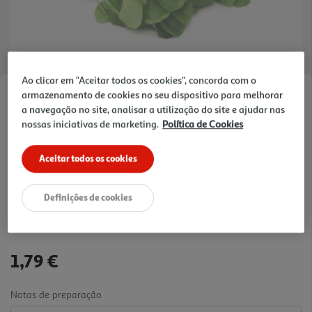
Ao clicar em "Aceitar todos os cookies", concorda com o
armazenamento de cookies no seu dispositivo para melhorar
Faça a sua avaliação
a navegação no site, analisar a utilização do site e ajudar nas
Ref. / EAN:
5609139807532
nossas iniciativas de marketing.
Política de Cookies
Sabor intenso, frescura máxima e a nutrição que o seu
Aceitar todos os cookies
corpo precisa, diretamente da horta para a sua mesa
Definições de cookies
14.32 €/Kg
1,79 €
Notas de preparação