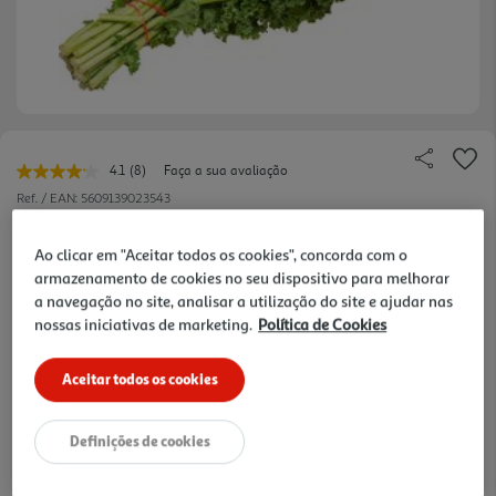
4.1
(8)
Faça a sua avaliação
Leu
8
Ref. / EAN:
5609139023543
avaliações.
Link
9.97 €/Kg
para
Ao clicar em "Aceitar todos os cookies", concorda com o
a
armazenamento de cookies no seu dispositivo para melhorar
mesma
a navegação no site, analisar a utilização do site e ajudar nas
página.
nossas iniciativas de marketing.
Política de Cookies
2,99 €
Aceitar todos os cookies
Notas de preparação
Definições de cookies