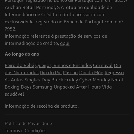
Portugal, registado no Banco de Portugal com o nº 881. A
Auchan Retail Portugal, S.A. atua na qualidade de
Intermediário de Crédito a título acessório com
exclusividade, registado no Banco de Portugal com o nº
7952.
Informação referente à prestação de serviços de
intermediação de crédito,
aqui
.
Ao longo do ano
Feira do Bebé
Queijos, Vinhos e Enchidos
Carnaval
Dia
dos Namorados
Dia do Pai
Páscoa
Dia da Mãe
Regresso
às Aulas
Singles' Day
Black Friday
Cyber Monday
Natal
Boxing Days
Samsung Unpacked
After Hours
Vida
saudável
Informação de
recolha de produto
.
Política de Privacidade
Termos e Condições