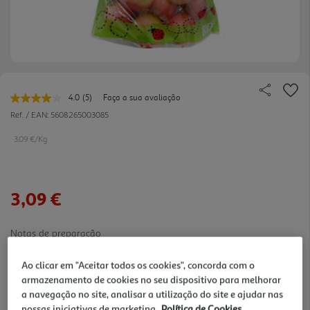
4.0
(5)
Faça a sua avaliação
Leu
5
Ref. / EAN:
5608265003085
avaliações.
Link
3.09 €/Kg
para
a
mesma
página.
3,09 €
Notas de preparação
Ao clicar em "Aceitar todos os cookies", concorda com o
armazenamento de cookies no seu dispositivo para melhorar
a navegação no site, analisar a utilização do site e ajudar nas
nossas iniciativas de marketing.
Política de Cookies