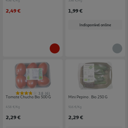
4.98 €/Kg
3.98 €/Kg
2,49 €
1,99 €
Indisponível online
3.8
(6)
Tomate Chucha Bio 500 G
Mini Pepino . Bio 250 G
4.58 €/Kg
9.16 €/Kg
2,29 €
2,29 €