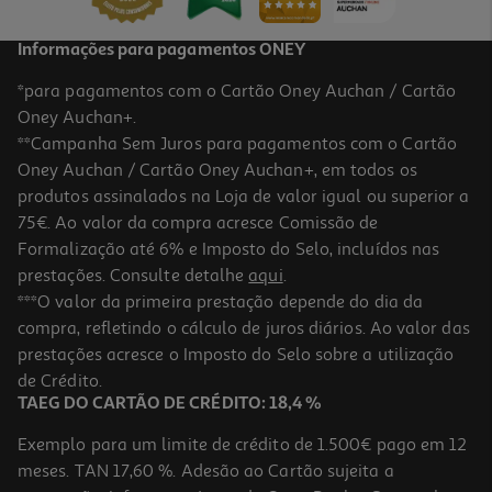
Informações para pagamentos ONEY
*para pagamentos com o Cartão Oney Auchan / Cartão
Oney Auchan+.
**Campanha Sem Juros para pagamentos com o Cartão
Oney Auchan / Cartão Oney Auchan+, em todos os
produtos assinalados na Loja de valor igual ou superior a
75€. Ao valor da compra acresce Comissão de
Formalização até 6% e Imposto do Selo, incluídos nas
prestações. Consulte detalhe
aqui
.
5.0
(1)
Tofu Seara Fumado Bio 250g
***O valor da primeira prestação depende do dia da
compra, refletindo o cálculo de juros diários. Ao valor das
13.96 €/Kg
prestações acresce o Imposto do Selo sobre a utilização
3,49 €
de Crédito.
TAEG DO CARTÃO DE CRÉDITO: 18,4 %
Exemplo para um limite de crédito de 1.500€ pago em 12
meses. TAN 17,60 %. Adesão ao Cartão sujeita a