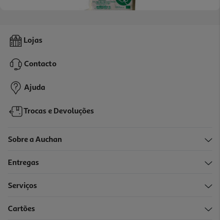
4.9
(7)
Tofu Shambhala Fresco Marinho Biológico 500g
Lojas
6.78 €/Kg
Contacto
3,39 €
Ajuda
Trocas e Devoluções
Sobre a Auchan
Entregas
Serviços
4.8
(6)
Cartões
Tofu Seara Biológico 500g