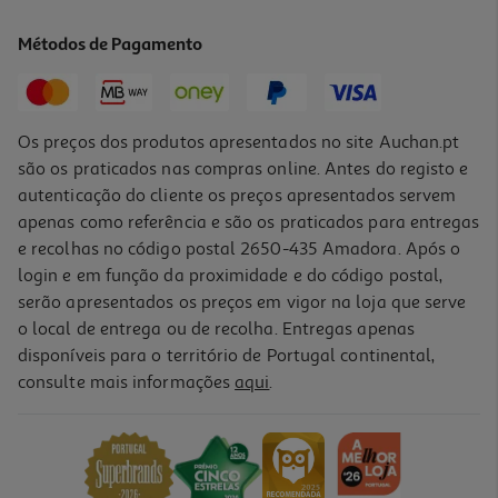
8.3 €/Kg
Métodos de Pagamento
4,15 €
Os preços dos produtos apresentados no site Auchan.pt
são os praticados nas compras online. Antes do registo e
autenticação do cliente os preços apresentados servem
apenas como referência e são os praticados para entregas
e recolhas no código postal 2650-435 Amadora. Após o
login e em função da proximidade e do código postal,
serão apresentados os preços em vigor na loja que serve
o local de entrega ou de recolha. Entregas apenas
disponíveis para o território de Portugal continental,
4.6
(23)
consulte mais informações
aqui
.
Tofu Shambhala Fresco Natural Biológico 500g
6.58 €/Kg
3,29 €