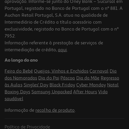
aprovação. Informe-se junto do Oney Bank – Sucursal em
Portugal, registado no Banco de Portugal com o nº 881. A
Auchan Retail Portugal, S.A. atua na qualidade de
Intermediário de Crédito a título acessório com
exclusividade, registado no Banco de Portugal com o nº
7952.
Informação referente à prestação de serviços de
4.8
(14)
intermediação de crédito,
aqui
.
Tofu Shambhala Fresco Natural Biológico 250g
Ao longo do ano
7.56 €/Kg
Feira do Bebé
Queijos, Vinhos e Enchidos
Carnaval
Dia
1,89 €
dos Namorados
Dia do Pai
Páscoa
Dia da Mãe
Regresso
às Aulas
Singles' Day
Black Friday
Cyber Monday
Natal
Boxing Days
Samsung Unpacked
After Hours
Vida
saudável
Informação de
recolha de produto
.
Política de Privacidade