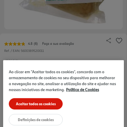
4.8
(6)
Faça a sua avaliação
Leu
6
Ref. / EAN:
5600389520011
avaliações.
Link
11.16 €/Kg
para
a
Ao clicar em "Aceitar todos os cookies", concorda com o
mesma
página.
armazenamento de cookies no seu dispositivo para melhorar
2,79 €
a navegação no site, analisar a utilização do site e ajudar nas
nossas iniciativas de marketing.
Política de Cookies
Notas de preparação
Aceitar todos os cookies
Definições de cookies