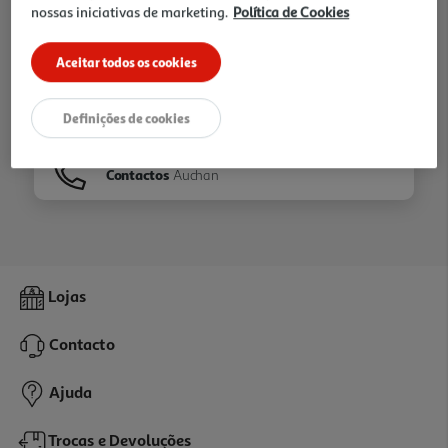
nossas iniciativas de marketing.
Política de Cookies
Ir para
Homepage
Aceitar todos os cookies
Veja os nossos
Folhetos
Definições de cookies
Contactos
Auchan
Lojas
Contacto
Ajuda
Trocas e Devoluções