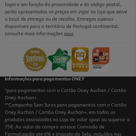
login e em função da proximidade e do código postal,
serão apresentados os preços em vigor na loja que serve
o local de entrega ou de recolha. Entregas apenas
disponíveis para o território de Portugal continental,
consulte mais informações
aqui
.
Informações para pagamentos ONEY
*para pagamentos com o Cartão Oney Auchan / Cartão
Oney Auchan+.
**Campanha Sem Juros para pagamentos com o Cartão
Oney Auchan / Cartão Oney Auchan+, em todos os
produtos assinalados na Loja de valor igual ou superior a
75€. Ao valor da compra acresce Comissão de
Formalização até 6% e Imposto do Selo, incluídos nas