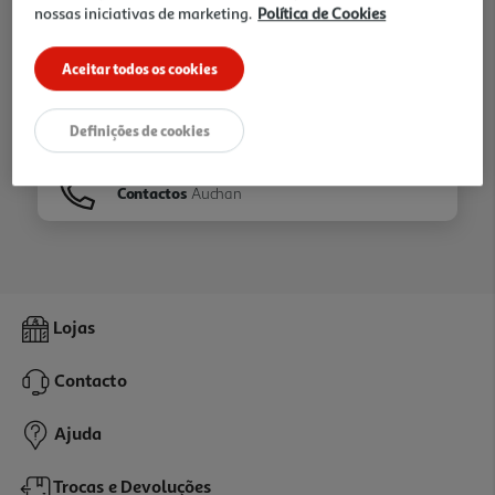
nossas iniciativas de marketing.
Política de Cookies
Ir para
Homepage
Aceitar todos os cookies
Veja os nossos
Folhetos
Definições de cookies
Contactos
Auchan
Lojas
Contacto
Ajuda
Trocas e Devoluções