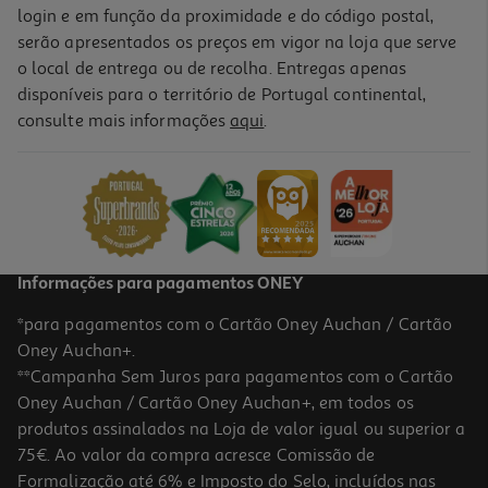
login e em função da proximidade e do código postal,
serão apresentados os preços em vigor na loja que serve
o local de entrega ou de recolha. Entregas apenas
disponíveis para o território de Portugal continental,
consulte mais informações
aqui
.
Informações para pagamentos ONEY
*para pagamentos com o Cartão Oney Auchan / Cartão
Oney Auchan+.
**Campanha Sem Juros para pagamentos com o Cartão
Oney Auchan / Cartão Oney Auchan+, em todos os
produtos assinalados na Loja de valor igual ou superior a
75€. Ao valor da compra acresce Comissão de
Formalização até 6% e Imposto do Selo, incluídos nas