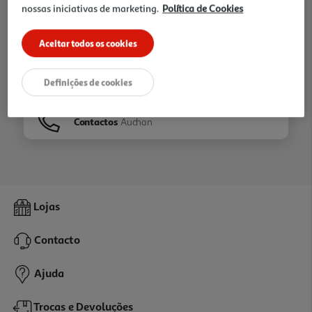
nossas iniciativas de marketing.
Política de Cookies
Ir para
Homepage
Aceitar todos os cookies
Veja os nossos
Folhetos
Definições de cookies
Contactos
Auchan
Lojas
Contacto
Ajuda
Trocas e Devoluções