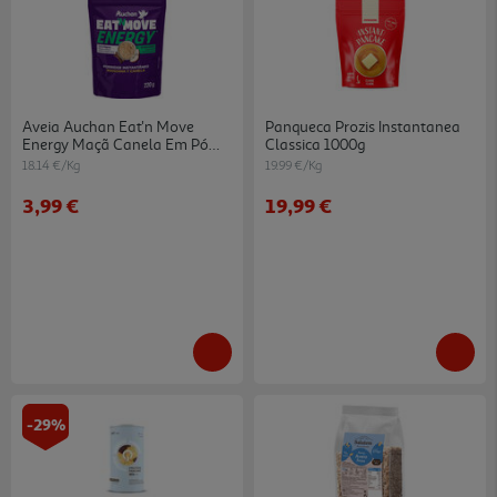
Aveia Auchan Eat'n Move
Panqueca Prozis Instantanea
Energy Maçã Canela Em Pó
Classica 1000g
220g
18.14 €/Kg
19.99 €/Kg
3,99 €
19,99 €
-29%