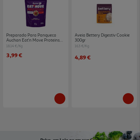
Preparado Para Panqueca
Aveia Bettery Digestiv Cookie
Auchan Eat'n Move Proteins
300gr
Em Pó 220g
18.14 €/Kg
16.3 €/Kg
3,99 €
4,89 €
Drive, em Loja ou em sua Casa