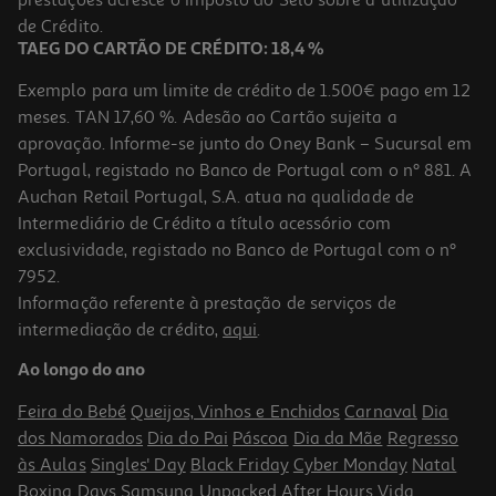
prestações acresce o Imposto do Selo sobre a utilização
de Crédito.
TAEG DO CARTÃO DE CRÉDITO: 18,4 %
Exemplo para um limite de crédito de 1.500€ pago em 12
meses. TAN 17,60 %. Adesão ao Cartão sujeita a
aprovação. Informe-se junto do Oney Bank – Sucursal em
Portugal, registado no Banco de Portugal com o nº 881. A
Auchan Retail Portugal, S.A. atua na qualidade de
Intermediário de Crédito a título acessório com
exclusividade, registado no Banco de Portugal com o nº
7952.
Informação referente à prestação de serviços de
intermediação de crédito,
aqui
.
Ao longo do ano
Feira do Bebé
Queijos, Vinhos e Enchidos
Carnaval
Dia
dos Namorados
Dia do Pai
Páscoa
Dia da Mãe
Regresso
às Aulas
Singles' Day
Black Friday
Cyber Monday
Natal
Boxing Days
Samsung Unpacked
After Hours
Vida