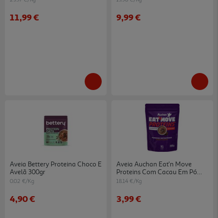
11,99 €
9,99 €
Aveia Bettery Proteina Choco E
Aveia Auchan Eat'n Move
Avelã 300gr
Proteins Com Cacau Em Pó
220g
0.02 €/Kg
18.14 €/Kg
4,90 €
3,99 €