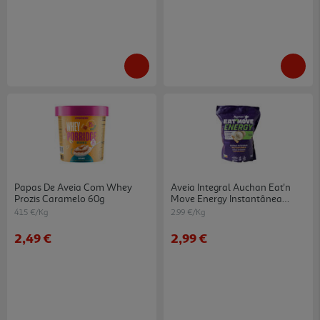
Papas De Aveia Com Whey
Aveia Integral Auchan Eat'n
Prozis Caramelo 60g
Move Energy Instantânea
S/glúten 1kg
41.5 €/Kg
2.99 €/Kg
2,49 €
2,99 €