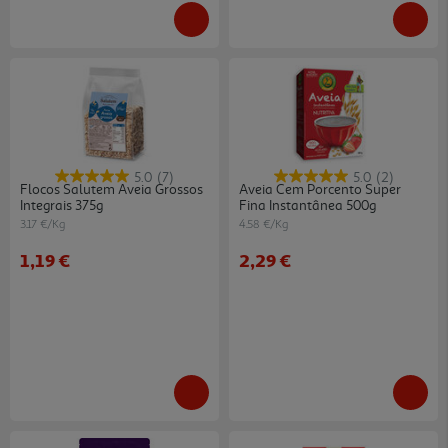
5.0
(7)
5.0
(2)
Flocos Salutem Aveia Grossos
Aveia Cem Porcento Super
Integrais 375g
Fina Instantânea 500g
3.17 €/Kg
4.58 €/Kg
1,19 €
2,29 €