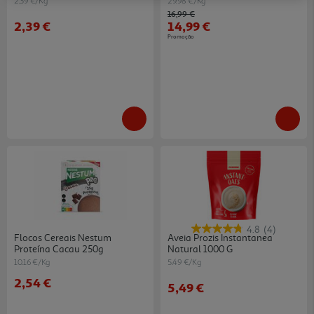
2.39 €/Kg
29.98 €/Kg
Price reduced from
to
16,99 €
2,39 €
14,99 €
Promoção
4.8
(4)
Flocos Cereais Nestum
Aveia Prozis Instantanea
Proteína Cacau 250g
Natural 1000 G
10.16 €/Kg
5.49 €/Kg
2,54 €
5,49 €