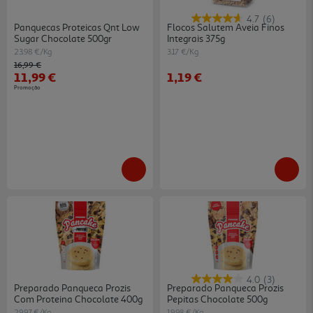
4.7
(6)
Panquecas Proteicas Qnt Low
Flocos Salutem Aveia Finos
Sugar Chocolate 500gr
Integrais 375g
23.98 €/Kg
3.17 €/Kg
Price reduced from
to
16,99 €
11,99 €
1,19 €
Promoção
4.0
(3)
Preparado Panqueca Prozis
Preparado Panqueca Prozis
Com Proteina Chocolate 400g
Pepitas Chocolate 500g
29.97 €/Kg
19.98 €/Kg