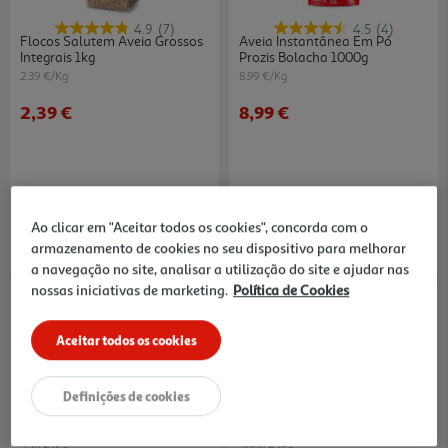
4.9
(7)
4.5
(4)
Flocos Salutem Aveia Grossos
Aveia Instantânea Em Pó
Integrais 1kg
Prozis Bolacha 1000g
2.39 €/Kg
8.99 €/Kg
2,39 €
8,99 €
Ao clicar em "Aceitar todos os cookies", concorda com o
armazenamento de cookies no seu dispositivo para melhorar
a navegação no site, analisar a utilização do site e ajudar nas
nossas iniciativas de marketing.
Política de Cookies
-12%
Aceitar todos os cookies
Definições de cookies
4.5
(12)
Flocos Salutem Aveia Finos
Panquecas Proteicas Qnt Low
Integrais 1kg
Sugar Maãa Canela 500gr