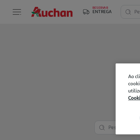
RESERVAR
ENTREGA
Pe
Ao cl
cooki
utili
Cook