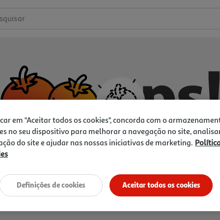
squisar
icar em "Aceitar todos os cookies", concorda com o armazenamen
es no seu dispositivo para melhorar a navegação no site, analisa
zação do site e ajudar nas nossas iniciativas de marketing.
Polític
ies
Não temos o que procura.
Vamos tentar de novo?
Definições de cookies
Aceitar todos os cookies