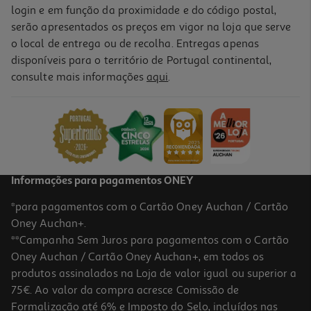
login e em função da proximidade e do código postal,
serão apresentados os preços em vigor na loja que serve
o local de entrega ou de recolha. Entregas apenas
disponíveis para o território de Portugal continental,
consulte mais informações
aqui
.
Informações para pagamentos ONEY
*para pagamentos com o Cartão Oney Auchan / Cartão
Oney Auchan+.
**Campanha Sem Juros para pagamentos com o Cartão
Oney Auchan / Cartão Oney Auchan+, em todos os
produtos assinalados na Loja de valor igual ou superior a
75€. Ao valor da compra acresce Comissão de
Formalização até 6% e Imposto do Selo, incluídos nas