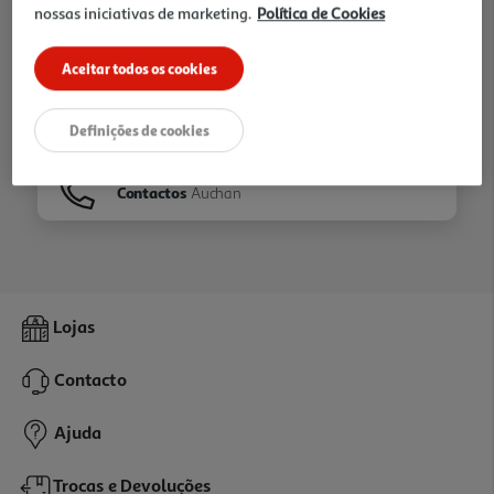
nossas iniciativas de marketing.
Política de Cookies
Ir para
Homepage
Aceitar todos os cookies
Veja os nossos
Folhetos
Definições de cookies
Contactos
Auchan
Lojas
Contacto
Ajuda
Trocas e Devoluções