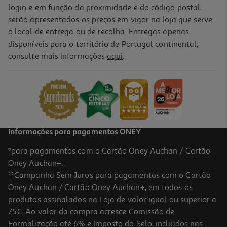
login e em função da proximidade e do código postal,
serão apresentados os preços em vigor na loja que serve
o local de entrega ou de recolha. Entregas apenas
disponíveis para o território de Portugal continental,
consulte mais informações
aqui
.
Informações para pagamentos ONEY
*para pagamentos com o Cartão Oney Auchan / Cartão
Oney Auchan+.
**Campanha Sem Juros para pagamentos com o Cartão
Oney Auchan / Cartão Oney Auchan+, em todos os
produtos assinalados na Loja de valor igual ou superior a
75€. Ao valor da compra acresce Comissão de
Formalização até 6% e Imposto do Selo, incluídos nas