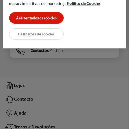
nossas iniciativas de marketing.
Política de Cookies
Ir para
Homepage
Aceitar todos os cookies
Veja os nossos
Folhetos
Definições de cookies
Contactos
Auchan
Lojas
Contacto
Ajuda
Trocas e Devoluções