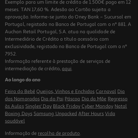
Exemplo para um limite de crédito de 1.500€ pago em 12
meses. TAN 17,60 %. Adesão ao Cartão sujeita a
aprovação. Informe-se junto do Oney Bank – Sucursal em
Portugal, registado no Banco de Portugal com o nº 881. A
Auchan Retail Portugal, S.A. atua na qualidade de
Intermediário de Crédito a título acessório com
exclusividade, registado no Banco de Portugal com o nº
7952.
Informação referente à prestação de serviços de
intermediação de crédito,
aqui
.
Ao longo do ano
Feira do Bebé
Queijos, Vinhos e Enchidos
Carnaval
Dia
dos Namorados
Dia do Pai
Páscoa
Dia da Mãe
Regresso
às Aulas
Singles' Day
Black Friday
Cyber Monday
Natal
Boxing Days
Samsung Unpacked
After Hours
Vida
saudável
Informação de
recolha de produto
.