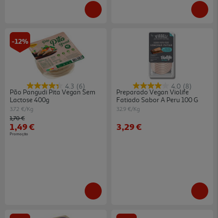
-12%
4.3
(6)
4.0
(8)
Pão Pangudi Pita Vegan Sem
Preparado Vegan Violife
Lactose 400g
Fatiado Sabor A Peru 100 G
3.72 €/Kg
32.9 €/Kg
Price reduced from
to
1,70 €
1,49 €
3,29 €
Promoção