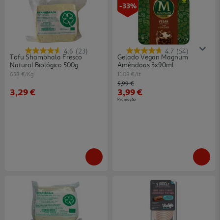
-33%
4.6
(23)
4.7
(54)
Tofu Shambhala Fresco
Gelado Vegan Magnum
Natural Biológico 500g
Amêndoas 3x90ml
6.58 €/Kg
11.08 €/Lt
Price reduced from
to
5,99 €
3,29 €
3,99 €
Promoção