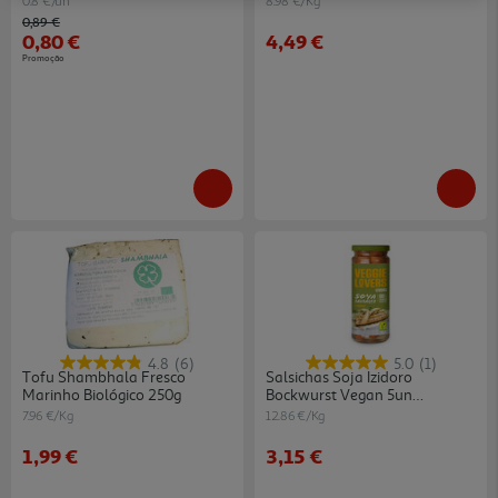
0.8 €/un
8.98 €/Kg
Price reduced from
to
0,89 €
0,80 €
4,49 €
Promoção
4.8
(6)
5.0
(1)
Tofu Shambhala Fresco
Salsichas Soja Izidoro
Marinho Biológico 250g
Bockwurst Vegan 5un
400(245)g
7.96 €/Kg
12.86 €/Kg
1,99 €
3,15 €