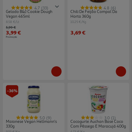
4.7
(33)
4.8
(6)
Gelado B&j Cookie Dough
Chili De Feijão Compal Da
Vegan 465ml
Horta 360g
8.58 €/Lt
10.25 €/Kg
Price reduced from
to
5,99 €
3,99 €
3,69 €
Promoção
-36%
5.0
(9)
3.0
(1)
Maionese Vegan Hellmann's
Cocogurte Auchan Base Coco
330g
Com Pêssego E Maracujá 400g
9.33 €/Kg
4.73 €/Kg