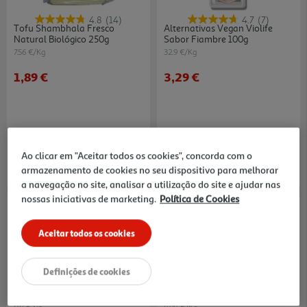
4.8
(14)
4.7
(7)
Tofu Shambhala Fresco
Alternativas Vegan Violife
Natural Biológico 250g
Sabor Fiambre 100g
7.56 €/Kg
32.9 €/Kg
1,89 €
3,29 €
Ao clicar em "Aceitar todos os cookies", concorda com o
armazenamento de cookies no seu dispositivo para melhorar
a navegação no site, analisar a utilização do site e ajudar nas
nossas iniciativas de marketing.
Política de Cookies
-10%
Aceitar todos os cookies
Definições de cookies
4.5
(10)
4.5
(15)
Pastel De Nata Vegan Un
Seitan Shambhala Fresco
Biológico 500g