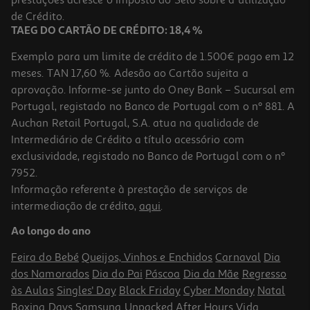
prestações acresce o Imposto do Selo sobre a utilização
de Crédito.
TAEG DO CARTÃO DE CRÉDITO: 18,4 %
Exemplo para um limite de crédito de 1.500€ pago em 12
meses. TAN 17,60 %. Adesão ao Cartão sujeita a
aprovação. Informe-se junto do Oney Bank – Sucursal em
Portugal, registado no Banco de Portugal com o nº 881. A
Auchan Retail Portugal, S.A. atua na qualidade de
Intermediário de Crédito a título acessório com
exclusividade, registado no Banco de Portugal com o nº
7952.
Informação referente à prestação de serviços de
intermediação de crédito,
aqui
.
Ao longo do ano
Feira do Bebé
Queijos, Vinhos e Enchidos
Carnaval
Dia
dos Namorados
Dia do Pai
Páscoa
Dia da Mãe
Regresso
às Aulas
Singles' Day
Black Friday
Cyber Monday
Natal
Boxing Days
Samsung Unpacked
After Hours
Vida