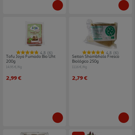
4.8
(6)
4.8
(6)
Tofu Joya Fumado Bio Uht
Seitan Shambhala Fresco
200g
Biológico 250g
14.95 €/Kg
11.16 €/Kg
2,99 €
2,79 €