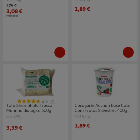
Price reduced from
to
4,79 €
1,89 €
3,08 €
Promoção
4.9
(7)
Tofu Shambhala Fresco
Cocogurte Auchan Base Coco
Marinho Biológico 500g
Com Frutos Silvestres 400g
6.78 €/Kg
4.73 €/Kg
1,89 €
3,39 €