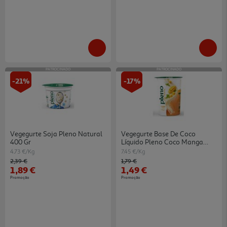
PATROCINADO
PATROCINADO
-21%
-17%
Vegegurte Soja Pleno Natural
Vegegurte Base De Coco
400 Gr
Líquido Pleno Coco Manga
200g
4.73 €/Kg
7.45 €/Kg
Price reduced from
to
Price reduced from
to
2,39 €
1,79 €
1,89 €
1,49 €
Promoção
Promoção