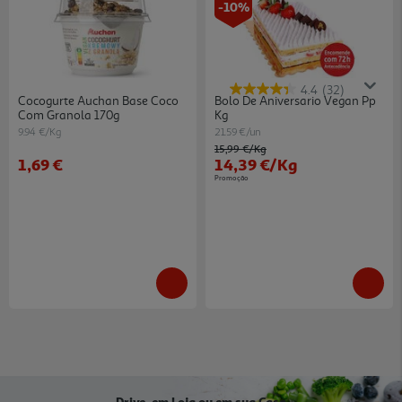
-10%
4.4
(32)
Cocogurte Auchan Base Coco
Bolo De Aniversario Vegan Pp
Com Granola 170g
Kg
9.94 €/Kg
21.59 €/un
Price reduced from
to
15,99 €
/Kg
1,69 €
14,39 €
/Kg
Promoção
Drive, em Loja ou em sua Casa