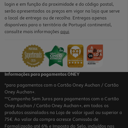
login e em função da proximidade e do código postal,
serão apresentados os preços em vigor na loja que serve
o local de entrega ou de recolha. Entregas apenas
disponíveis para o território de Portugal continental,
consulte mais informações
aqui
.
Informações para pagamentos ONEY
*para pagamentos com o Cartão Oney Auchan / Cartão
Oney Auchan+.
**Campanha Sem Juros para pagamentos com o Cartão
Oney Auchan / Cartão Oney Auchan+, em todos os
produtos assinalados na Loja de valor igual ou superior a
75€. Ao valor da compra acresce Comissão de
Formalização até 6% e Imposto do Selo, incluídos nas