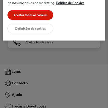
nossas iniciativas de marketing.
Política de Cookies
Ir para
Homepage
Aceitar todos os cookies
Veja os nossos
Folhetos
Definições de cookies
Contactos
Auchan
Lojas
Contacto
Ajuda
Trocas e Devoluções