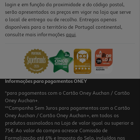
login e em função da proximidade e do código postal,
serão apresentados os preços em vigor na loja que serve
o local de entrega ou de recolha. Entregas apenas
disponíveis para o território de Portugal continental,
consulte mais informações
aqui
.
Informações para pagamentos ONEY
*para pagamentos com o Cartão Oney Auchan / Cartão
Oney Auchan+.
**Campanha Sem Juros para pagamentos com o Cartão
Oney Auchan / Cartão Oney Auchan+, em todos os
produtos assinalados na Loja de valor igual ou superior a
75€. Ao valor da compra acresce Comissão de
Formalização até 6% e Imposto do Selo, incluídos nas