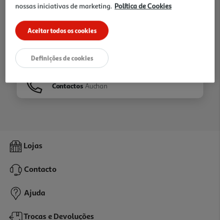
nossas iniciativas de marketing.
Política de Cookies
Ir para
Homepage
Aceitar todos os cookies
Veja os nossos
Folhetos
Definições de cookies
Contactos
Auchan
Lojas
Contacto
Ajuda
Trocas e Devoluções