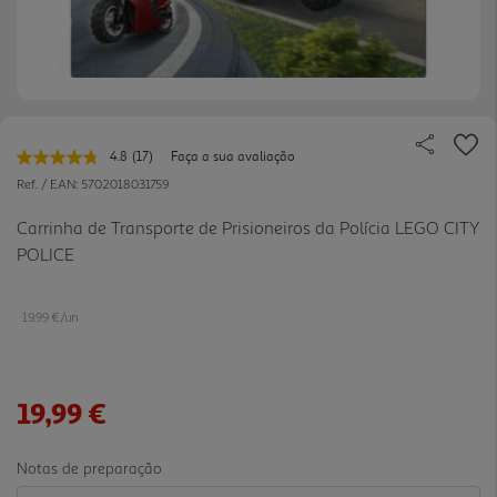
4.8
(17)
Faça a sua avaliação
Leu
17
Ref. / EAN:
5702018031759
avaliações.
Link
Carrinha de Transporte de Prisioneiros da Polícia LEGO CITY
para
POLICE
a
mesma
página.
19.99 €/un
19,99 €
Notas de preparação