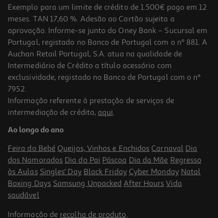
Exemplo para um limite de crédito de 1.500€ pago em 12
meses. TAN 17,60 %. Adesão ao Cartão sujeita a
aprovação. Informe-se junto do Oney Bank – Sucursal em
Portugal, registado no Banco de Portugal com o nº 881. A
Auchan Retail Portugal, S.A. atua na qualidade de
Intermediário de Crédito a título acessório com
exclusividade, registado no Banco de Portugal com o nº
7952.
Informação referente à prestação de serviços de
4.7
(30)
intermediação de crédito,
aqui
.
Camião De Plataforma Com Helicóptero Lego Creator 31146
Ao longo do ano
19.99 €/un
Feira do Bebé
Queijos, Vinhos e Enchidos
Carnaval
Dia
19,99 €
dos Namorados
Dia do Pai
Páscoa
Dia da Mãe
Regresso
às Aulas
Singles' Day
Black Friday
Cyber Monday
Natal
Boxing Days
Samsung Unpacked
After Hours
Vida
saudável
Informação de
recolha de produto
.