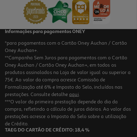
19,99 €
Informações para pagamentos ONEY
*para pagamentos com o Cartão Oney Auchan / Cartão
Oney Auchan+.
**Campanha Sem Juros para pagamentos com o Cartão
Oney Auchan / Cartão Oney Auchan+, em todos os
produtos assinalados na Loja de valor igual ou superior a
75€. Ao valor da compra acresce Comissão de
Formalização até 6% e Imposto do Selo, incluídos nas
prestações. Consulte detalhe
aqui
.
5.0
(41)
Jato Contra Carro Lego City Great Vehicles 60489
***O valor da primeira prestação depende do dia da
compra, refletindo o cálculo de juros diários. Ao valor das
29.99 €/un
prestações acresce o Imposto do Selo sobre a utilização
29,99 €
de Crédito.
TAEG DO CARTÃO DE CRÉDITO: 18,4 %