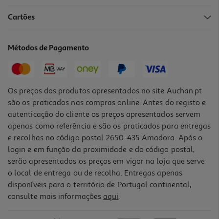
4.6
(21)
Cartões
F1®carro Mclaren Lego City Formula 1 60442
12.99 €/un
Métodos de Pagamento
12,99 €
Os preços dos produtos apresentados no site Auchan.pt
são os praticados nas compras online. Antes do registo e
autenticação do cliente os preços apresentados servem
apenas como referência e são os praticados para entregas
e recolhas no código postal 2650-435 Amadora. Após o
login e em função da proximidade e do código postal,
serão apresentados os preços em vigor na loja que serve
o local de entrega ou de recolha. Entregas apenas
disponíveis para o território de Portugal continental,
4.7
(21)
consulte mais informações
aqui
.
Trator Lego City Great Vehicles 60498
19.99 €/un