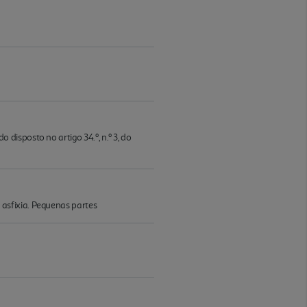
isposto no artigo 34.º, n.º 3, do
asfixia. Pequenas partes