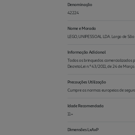
Denominação
42224
Nome e Morada
LEGO, UNIPESSOAL LDA. Largo de São Ca
Informação Adicional
Todos os brinquedos comercializados pe
DecretoLei n.º 43/2011, de 24 de Março.
Precauções Utilização
Cumpre as normas europeias de seguran
Idade Recomendada
11+
Dimensões LxAxP