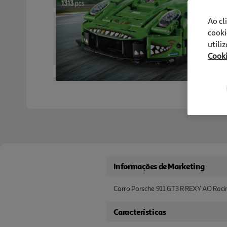
Ao cl
cooki
utili
Cook
Informações de Marketing
Carro Porsche 911 GT3 R REXY AO Raci
Características