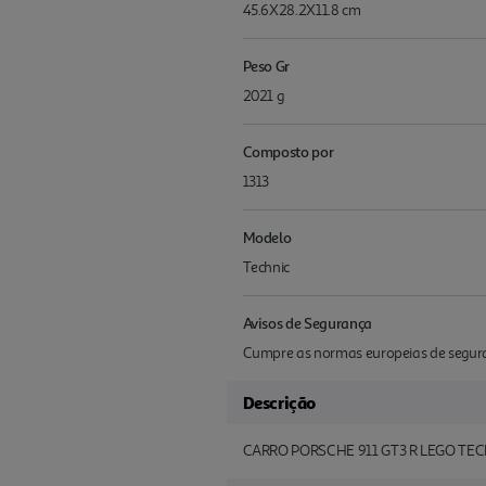
45.6X28.2X11.8 cm
Peso Gr
2021 g
Composto por
1313
Modelo
Technic
Avisos de Segurança
Cumpre as normas europeias de seguran
Descrição
CARRO PORSCHE 911 GT3 R LEGO TEC