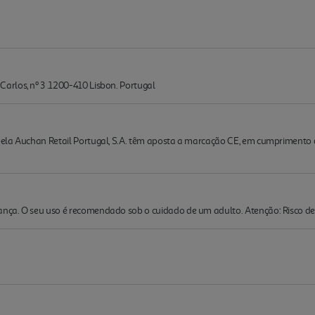
rlos, nº 3 .1200-410 Lisbon. Portugal
la Auchan Retail Portugal, S.A. têm aposta a marcação CE, em cumprimento do d
ça. O seu uso é recomendado sob o cuidado de um adulto. Atenção: Risco de 