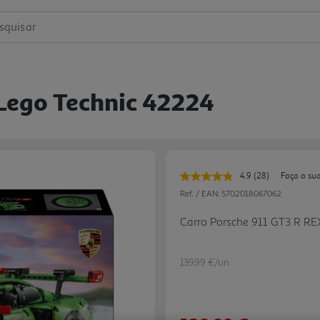
squisar
 Lego Technic 42224
4.9
(28)
Faça a su
Leu
28
Ref. / EAN:
5702018067062
avaliações.
Link
Carro Porsche 911 GT3 R R
para
a
mesma
página.
139.99 €/un