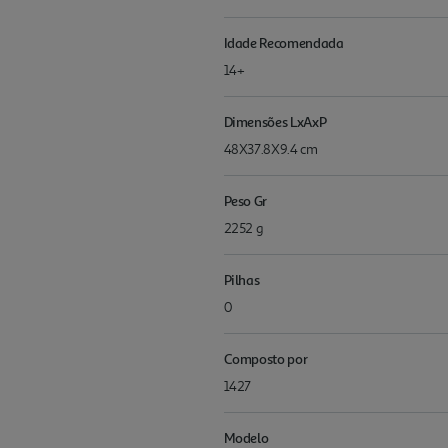
Idade Recomendada
14+
Dimensões LxAxP
48X37.8X9.4 cm
Peso Gr
2252 g
Pilhas
0
Composto por
1427
Modelo