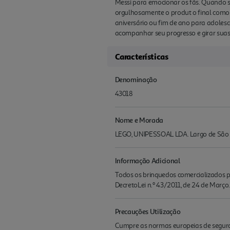
Messi para emocionar os fãs. Quando s
orgulhosamente o produt o final como d
aniversário ou fim de ano para adolesce
acompanhar seu progresso e girar suas
Características
Denominação
43018
Nome e Morada
LEGO, UNIPESSOAL LDA. Largo de São Ca
Informação Adicional
Todos os brinquedos comercializados pe
DecretoLei n.º 43/2011, de 24 de Março.
Precauções Utilização
Cumpre as normas europeias de seguran