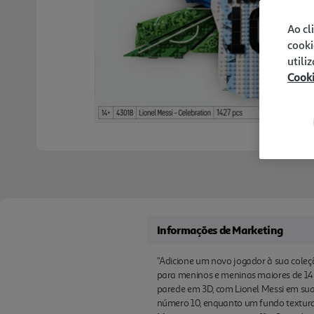
Ao cl
cooki
utili
Cook
Informações de Marketing
"Adicione um novo jogador à sua cole
para meninos e meninas maiores de 14 
parede em 3D, com Lionel Messi em sua 
número 10, enquanto um fundo texturado