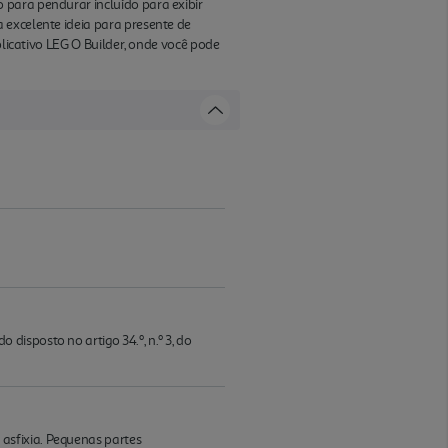
 para pendurar incluído para exibir
 excelente ideia para presente de
plicativo LEG O Builder, onde você pode
isposto no artigo 34.º, n.º 3, do
asfixia. Pequenas partes