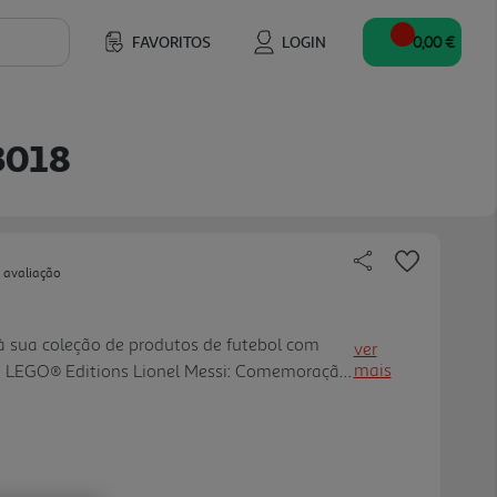
FAVORITOS
LOGIN
0,00 €
3018
 avaliação
à sua coleção de produtos de futebol com
ver
mais
o LEGO® Editions Lionel Messi: Comemoração
inas maiores de 14 anos. Os adolescentes
dor favorito enquanto cria m uma
e de parede em 3D, com Lionel Messi em sua
ica: apontando para o céu. A exposição destaca