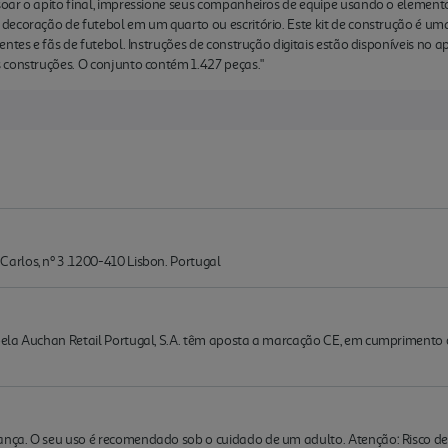
oar o apito final, impressione seus companheiros de equipe usando o elemento
ecoração de futebol em um quarto ou escritório. Este kit de construção é uma
ntes e fãs de futebol. Instruções de construção digitais estão disponíveis no a
 construções. O conjunto contém 1.427 peças."
rlos, nº 3 .1200-410 Lisbon. Portugal
la Auchan Retail Portugal, S.A. têm aposta a marcação CE, em cumprimento do d
ça. O seu uso é recomendado sob o cuidado de um adulto. Atenção: Risco de 