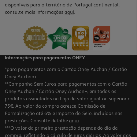
disponíveis para o território de Portugal continental,
4.3
(53)
consulte mais informações
aqui
.
Disney Bitzee Modelos Sortidos
49.99 €/un
49,99 €
Informações para pagamentos ONEY
*para pagamentos com o Cartão Oney Auchan / Cartão
Oney Auchan+.
**Campanha Sem Juros para pagamentos com o Cartão
Oney Auchan / Cartão Oney Auchan+, em todos os
produtos assinalados na Loja de valor igual ou superior a
75€. Ao valor da compra acresce Comissão de
Formalização até 6% e Imposto do Selo, incluídos nas
prestações. Consulte detalhe
aqui
.
Câmera Instantânea Canal Toys
***O valor da primeira prestação depende do dia da
compra, refletindo o cálculo de juros diários. Ao valor das
19.99 €/un