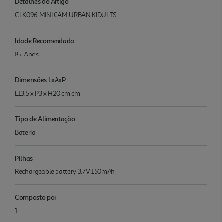
Detalhes do Artigo
CLK096 MINI CAM URBAN KIDULTS
Idade Recomendada
8+ Anos
Dimensões LxAxP
L13.5 x P3 x H20 cm cm
Tipo de Alimentação
Bateria
Pilhas
Rechargeable battery 3.7V 150mAh
Composto por
1