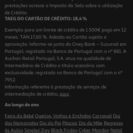
prestações acresce o Imposto do Selo sobre a utilização
19,99 €
de Crédito.
TAEG DO CARTÃO DE CRÉDITO: 18,4 %
Exemplo para um limite de crédito de 1.500€ pago em 12
meses. TAN 17,60 %. Adesão ao Cartão sujeita a
aprovação. Informe-se junto do Oney Bank – Sucursal em
Portugal, registado no Banco de Portugal com o nº 881. A
Auchan Retail Portugal, S.A. atua na qualidade de
Intermediário de Crédito a título acessório com
exclusividade, registado no Banco de Portugal com o nº
7952.
Informação referente à prestação de serviços de
intermediação de crédito,
aqui
.
Estúdio Photo Creator
Ao longo do ano
39.99 €/un
Feira do Bebé
Queijos, Vinhos e Enchidos
Carnaval
Dia
39,99 €
dos Namorados
Dia do Pai
Páscoa
Dia da Mãe
Regresso
às Aulas
Singles' Day
Black Friday
Cyber Monday
Natal