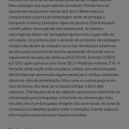
Para utilização sob supervisão de um adulto. Manter fora do
alcance de crianças com menos de 8 anos. Retire todos os
componentes e part es da embalagem antes de entregar o
brinquedo à criança (exemplo: clipes de plástico). Este brinquedo
contém pilhas recarregáveis não substituíveis. As baterias
recarregáveis devem ser carregadas apenas sob a supervisão de
um adulto. Os produtos com o sím bolo do contentor de reciclagem
riscado não devem ser tratados como lixo doméstico e devem ser
levados para um ponto de recolha apropriado, de acordo com o
regulamento europeu de resíduos 2012/19/UE. Entrada: USB DC
4,5-5,5V. Ligue apenas a uma fonte SELV ! Potência máxima: 5 W. A
fonte de alimentação (não incluída) a utilizar com este brinquedo
elétrico deve ser examinada regularmente para verificar se existem
danos no cabo de alimentação, ficha, caixa ou outras peças e, em
caso de danos, não deve ser uti lizada até que o dano seja
reparado. O brinquedo deve ser utilizado apenas com uma fonte de
alimentação para brinquedos. Uma fonte de alimentação (não
incluída) não é um brinquedo. Imagens não contratuais. As cores do
conteúdo e os detalhes podem sofrer a lterações. Guarde todas as
informações relevantes para futuras consultas.