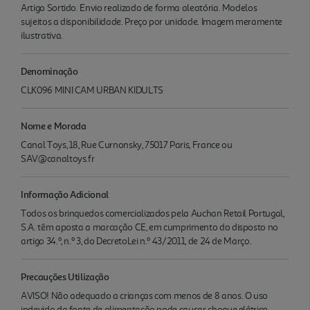
Artigo Sortido. Envio realizado de forma aleatória. Modelos
sujeitos a disponibilidade. Preço por unidade. Imagem meramente
ilustrativa.
Denominação
CLK096 MINI CAM URBAN KIDULTS
Nome e Morada
Canal Toys, 18, Rue Curnonsky, 75017 Paris, France ou
SAV@canaltoys.fr
Informação Adicional
Todos os brinquedos comercializados pela Auchan Retail Portugal,
S.A. têm aposta a marcação CE, em cumprimento do disposto no
artigo 34.º, n.º 3, do DecretoLei n.º 43/2011, de 24 de Março.
Precauções Utilização
AVISO! Não adequado a crianças com menos de 8 anos. O uso
indevido da fonte de alimentação pode causar choque elétrico.