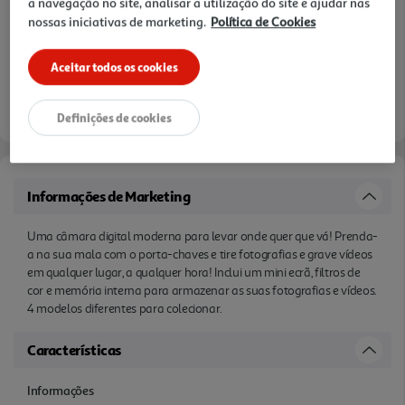
a navegação no site, analisar a utilização do site e ajudar nas
nossas iniciativas de marketing.
Política de Cookies
Aceitar todos os cookies
Entrega estimada entre
11/08/2026 e 12/08/2026
Definições de cookies
Informações de Marketing
Uma câmara digital moderna para levar onde quer que vá! Prenda-
a na sua mala com o porta-chaves e tire fotografias e grave vídeos
em qualquer lugar, a qualquer hora! Inclui um mini ecrã, filtros de
cor e memória interna para armazenar as suas fotografias e vídeos.
4 modelos diferentes para colecionar.
Características
Informações