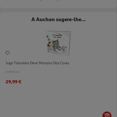
A Auchan sugere-lhe...
Jogo Tabuleiro Devir Monstro Das Cores
29.99 €/un
29,99 €