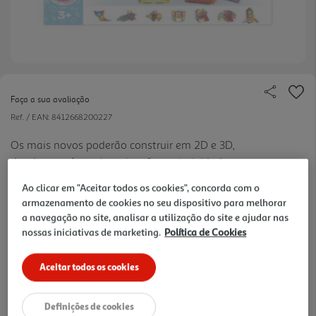
Faça a sua avaliação
Ref. / EAN:
8412668200227
Os mais novos poderão construir em 2D e 3D,
dando asas à sua imaginação e criatividade.
ver
Graças às suas cores, formas e facilidade de uso,
mais
Ao clicar em "Aceitar todos os cookies", concorda com o
podem-se criar inúmeras construções (personagens
armazenamento de cookies no seu dispositivo para melhorar
19.99 €/un
planos, animais, flores, veículos, torres, castelos,
a navegação no site, analisar a utilização do site e ajudar nas
etc.)
nossas iniciativas de marketing.
Política de Cookies
19,99 €
Aceitar todos os cookies
Notas de preparação
Definições de cookies