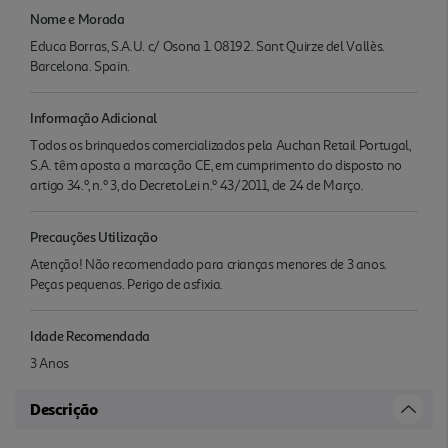
Nome e Morada
Educa Borras, S.A.U. c/ Osona 1. 08192. Sant Quirze del Vallès.
Barcelona. Spain.
Informação Adicional
Todos os brinquedos comercializados pela Auchan Retail Portugal,
S.A. têm aposta a marcação CE, em cumprimento do disposto no
artigo 34.º, n.º 3, do DecretoLei n.º 43/2011, de 24 de Março.
Precauções Utilização
Atenção! Não recomendado para crianças menores de 3 anos.
Peças pequenas. Perigo de asfixia.
Idade Recomendada
3 Anos
Descrição