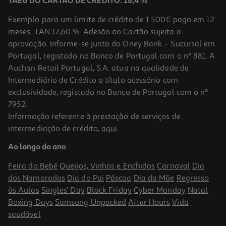
TAEG DO CARTÃO DE CRÉDITO: 18,4 %
Exemplo para um limite de crédito de 1.500€ pago em 12
meses. TAN 17,60 %. Adesão ao Cartão sujeita a
aprovação. Informe-se junto do Oney Bank – Sucursal em
Portugal, registado no Banco de Portugal com o nº 881. A
Auchan Retail Portugal, S.A. atua na qualidade de
Intermediário de Crédito a título acessório com
exclusividade, registado no Banco de Portugal com o nº
7952.
Informação referente à prestação de serviços de
intermediação de crédito,
aqui
.
Ao longo do ano
Feira do Bebé
Queijos, Vinhos e Enchidos
Carnaval
Dia
dos Namorados
Dia do Pai
Páscoa
Dia da Mãe
Regresso
às Aulas
Singles' Day
Black Friday
Cyber Monday
Natal
Boxing Days
Samsung Unpacked
After Hours
Vida
saudável