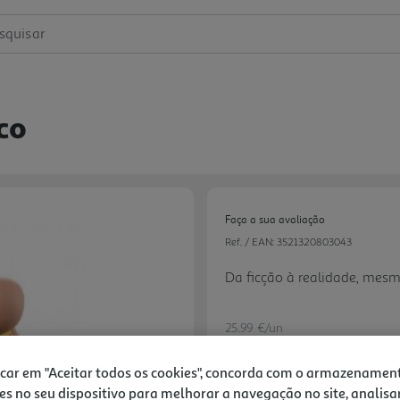
squisar
co
Faça a sua avaliação
Ref. / EAN:
3521320803043
Da ficção à realidade, mes
25.99 €/un
icar em "Aceitar todos os cookies", concorda com o armazenamen
es no seu dispositivo para melhorar a navegação no site, analisa