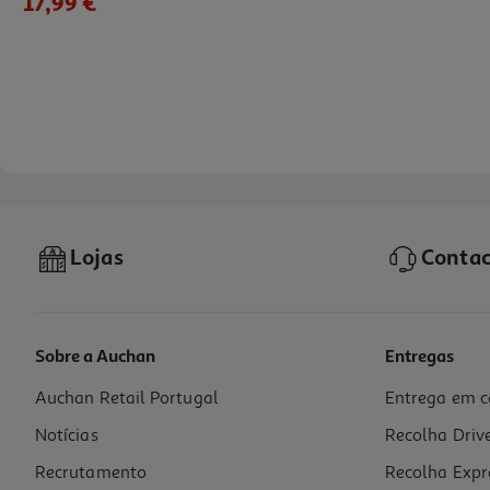
17,99 €
Lojas
Contac
Sobre a Auchan
Entregas
Auchan Retail Portugal
Entrega em c
Figura Asterix Nova Edição - Coleção Comics Speech
Notícias
Recolha Driv
49.99 €/un
Recrutamento
Recolha Expr
49,99 €