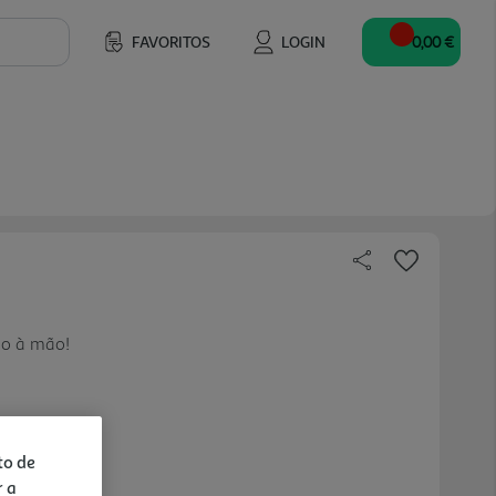
FAVORITOS
LOGIN
0,00 €
mo à mão!
to de
r a