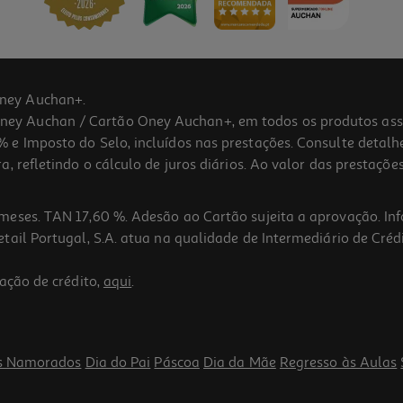
ney Auchan+.
 Auchan / Cartão Oney Auchan+, em todos os produtos assina
 e Imposto do Selo, incluídos nas prestações. Consulte detal
 refletindo o cálculo de juros diários. Ao valor das prestações
meses. TAN 17,60 %. Adesão ao Cartão sujeita a aprovação. In
ail Portugal, S.A. atua na qualidade de Intermediário de Crédi
ação de crédito,
aqui
.
s Namorados
Dia do Pai
Páscoa
Dia da Mãe
Regresso às Aulas