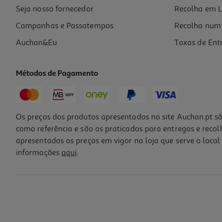
Seja nosso fornecedor
Recolha em L
Campanhas e Passatempos
Recolha num 
Auchan&Eu
Taxas de Ent
Métodos de Pagamento
Os preços dos produtos apresentados no site Auchan.pt sã
como referência e são os praticados para entregas e reco
apresentados os preços em vigor na loja que serve o local 
informações
aqui
.
Figura Minix Squid Game Player 456 Wt
14.99 €/un
14,99 €