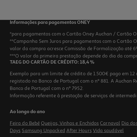
Informações para pagamentos ONEY
*para pagamentos com o Cartão Oney Auchan / Cartão O
**Campanha Sem Juros para pagamentos com o Cartão Oney
valor da compra acresce Comissão de Formalização até 6%
***O valor da primeira prestação depende do dia da compra,
TAEG DO CARTÃO DE CRÉDITO: 18,4 %
Exemplo para um limite de crédito de 1.500€ pago em 12 
registado no Banco de Portugal com o nº 881. A Auchan Ret
Banco de Portugal com o nº 7952.
Informação referente à prestação de serviços de intermedi
Pato Star Trek Tubbz Geordi La Forge
Ao longo do ano
19.99 €/un
Feira do Bebé
Queijos, Vinhos e Enchidos
Carnaval
Dia do
19,99 €
Days
Samsung Unpacked
After Hours
Vida saudável