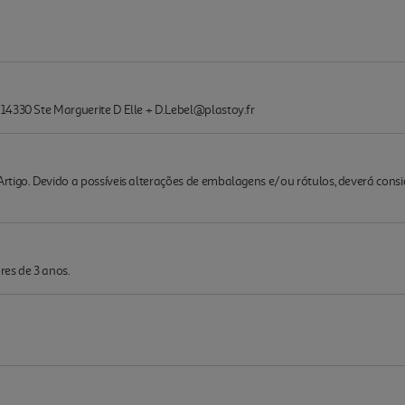
14330 Ste Marguerite D Elle + D.Lebel@plastoy.fr
rtigo. Devido a possíveis alterações de embalagens e/ou rótulos, deverá cons
es de 3 anos.