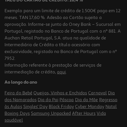
TAEG DO CARTÃO DE CRÉDITO: 18,4 %
Exemplo para um limite de crédito de 1.500€ pago em 12
meses. TAN 17,60 %. Adesão ao Cartão sujeita a
aprovação. Informe-se junto do Oney Bank – Sucursal em
Portugal, registado no Banco de Portugal com o nº 881. A
Auchan Retail Portugal, S.A. atua na qualidade de
Intermediário de Crédito a título acessório com
exclusividade, registado no Banco de Portugal com o nº
7952.
Informação referente à prestação de serviços de
intermediação de crédito,
aqui
.
Pato Star Trek Tubbz Leonard 'bones' Mccoy
Ao longo do ano
19.99 €/un
Feira do Bebé
Queijos, Vinhos e Enchidos
Carnaval
Dia
19,99 €
dos Namorados
Dia do Pai
Páscoa
Dia da Mãe
Regresso
às Aulas
Singles' Day
Black Friday
Cyber Monday
Natal
Boxing Days
Samsung Unpacked
After Hours
Vida
saudável