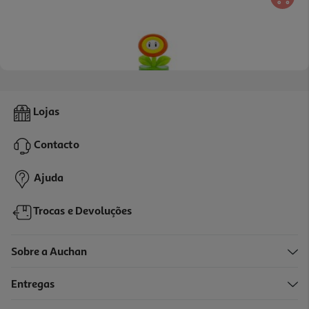
Luz Led Super Mário Flower
Lojas
17.99 €/un
Contacto
17,99 €
Ajuda
Trocas e Devoluções
Sobre a Auchan
Entregas
-17%