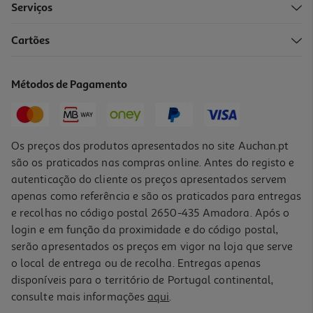
Serviços
Cartões
Luz Led Super Mário Star
14.99 €/un
Métodos de Pagamento
Price reduced from
to
17,99 €
14,99 €
Promoção
Os preços dos produtos apresentados no site Auchan.pt
são os praticados nas compras online. Antes do registo e
autenticação do cliente os preços apresentados servem
apenas como referência e são os praticados para entregas
e recolhas no código postal 2650-435 Amadora. Após o
login e em função da proximidade e do código postal,
serão apresentados os preços em vigor na loja que serve
o local de entrega ou de recolha. Entregas apenas
disponíveis para o território de Portugal continental,
consulte mais informações
aqui
.
Figura Minix Squid Game Player 456 Wt