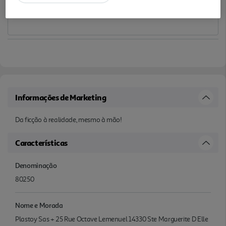
Informações de Marketing
Da ficção à realidade, mesmo à mão!
Características
Denominação
80250
Nome e Morada
Plastoy Sas + 25 Rue Octave Lemenuel 14330 Ste Marguerite D Elle