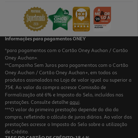
14.99 €/un
14,99 €
Informações para pagamentos ONEY
*para pagamentos com o Cartão Oney Auchan / Cartão
Oney Auchan+.
**Campanha Sem Juros para pagamentos com o Cartão
Oney Auchan / Cartão Oney Auchan+, em todos os
produtos assinalados na Loja de valor igual ou superior a
75€. Ao valor da compra acresce Comissão de
Formalização até 6% e Imposto do Selo, incluídos nas
prestações. Consulte detalhe
aqui
.
Pato Star Trek Tubbz Geordi La Forge
***O valor da primeira prestação depende do dia da
compra, refletindo o cálculo de juros diários. Ao valor das
19.99 €/un
prestações acresce o Imposto do Selo sobre a utilização
19,99 €
de Crédito.