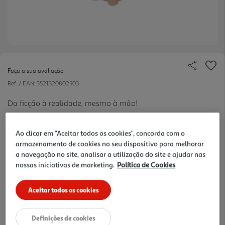
Faça a sua avaliação
Ref. / EAN:
3521320802503
Da ficção à realidade, mesmo à mão!
Ao clicar em "Aceitar todos os cookies", concorda com o
armazenamento de cookies no seu dispositivo para melhorar
19.99 €/un
a navegação no site, analisar a utilização do site e ajudar nas
nossas iniciativas de marketing.
Política de Cookies
19,99 €
Aceitar todos os cookies
Notas de preparação
Definições de cookies