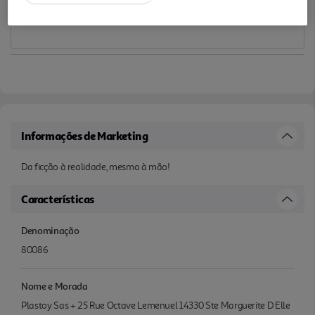
Informações de Marketing
Da ficção à realidade, mesmo à mão!
Características
Denominação
80086
Nome e Morada
Plastoy Sas + 25 Rue Octave Lemenuel 14330 Ste Marguerite D Elle