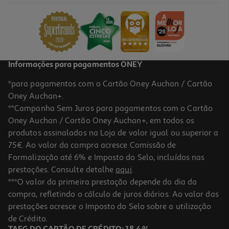
14.99 €/un
Price reduced from
to
17,99 €
14,99 €
Promoção
Informações para pagamentos ONEY
*para pagamentos com o Cartão Oney Auchan / Cartão
Oney Auchan+.
**Campanha Sem Juros para pagamentos com o Cartão
Oney Auchan / Cartão Oney Auchan+, em todos os
-11%
produtos assinalados na Loja de valor igual ou superior a
75€. Ao valor da compra acresce Comissão de
Formalização até 6% e Imposto do Selo, incluídos nas
prestações. Consulte detalhe
aqui
.
Figura Freeny's One Piece Modelos Sortidos
***O valor da primeira prestação depende do dia da
compra, refletindo o cálculo de juros diários. Ao valor das
16.99 €/un
Price reduced from
to
prestações acresce o Imposto do Selo sobre a utilização
18,99 €
16,99 €
de Crédito.
Promoção