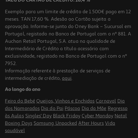
TAEG DO CARTÃO DE CRÉDITO: 18,4 %
Exemplo para um limite de crédito de 1.500€ pago em 12
meses. TAN 17,60 %. Adesão ao Cartão sujeita a
aprovação. Informe-se junto do Oney Bank – Sucursal em
Portugal, registado no Banco de Portugal com o nº 881. A
Auchan Retail Portugal, S.A. atua na qualidade de
Intermediário de Crédito a título acessório com
exclusividade, registado no Banco de Portugal com o nº
7952.
Informação referente à prestação de serviços de
intermediação de crédito,
aqui
.
Mealheiro Naruto Pvc 18cm
Ao longo do ano
25.99 €/un
Feira do Bebé
Queijos, Vinhos e Enchidos
Carnaval
Dia
25,99 €
dos Namorados
Dia do Pai
Páscoa
Dia da Mãe
Regresso
às Aulas
Singles' Day
Black Friday
Cyber Monday
Natal
Boxing Days
Samsung Unpacked
After Hours
Vida
saudável