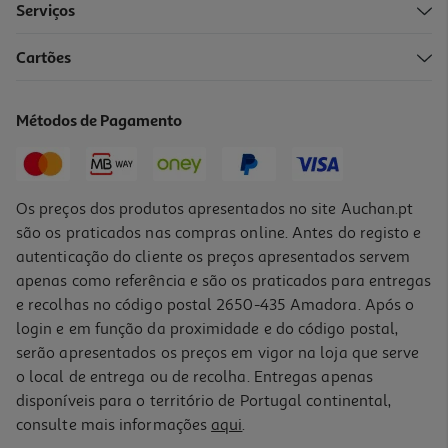
Serviços
Cartões
Mealheiro Astérix Clássico
25.99 €/un
Métodos de Pagamento
25,99 €
Os preços dos produtos apresentados no site Auchan.pt
são os praticados nas compras online. Antes do registo e
autenticação do cliente os preços apresentados servem
apenas como referência e são os praticados para entregas
e recolhas no código postal 2650-435 Amadora. Após o
login e em função da proximidade e do código postal,
-17%
serão apresentados os preços em vigor na loja que serve
o local de entrega ou de recolha. Entregas apenas
disponíveis para o território de Portugal continental,
consulte mais informações
aqui
.
Luz Led Super Mário Star