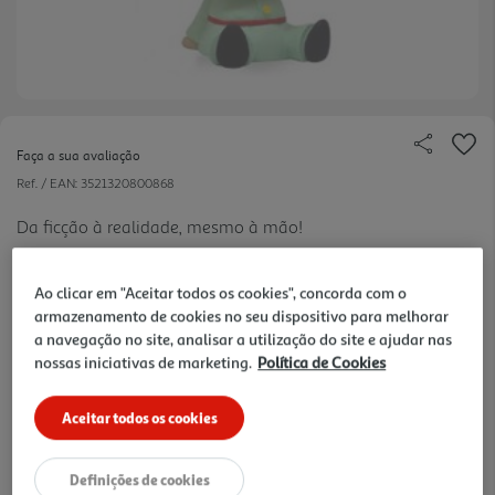
Faça a sua avaliação
Ref. / EAN:
3521320800868
Da ficção à realidade, mesmo à mão!
Ao clicar em "Aceitar todos os cookies", concorda com o
armazenamento de cookies no seu dispositivo para melhorar
19.99 €/un
a navegação no site, analisar a utilização do site e ajudar nas
nossas iniciativas de marketing.
Política de Cookies
19,99 €
Aceitar todos os cookies
Notas de preparação
Definições de cookies