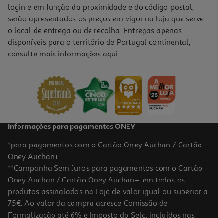
login e em função da proximidade e do código postal,
serão apresentados os preços em vigor na loja que serve
o local de entrega ou de recolha. Entregas apenas
disponíveis para o território de Portugal continental,
consulte mais informações
aqui
.
Informações para pagamentos ONEY
*para pagamentos com o Cartão Oney Auchan / Cartão
Oney Auchan+.
**Campanha Sem Juros para pagamentos com o Cartão
Oney Auchan / Cartão Oney Auchan+, em todos os
produtos assinalados na Loja de valor igual ou superior a
75€. Ao valor da compra acresce Comissão de
Formalização até 6% e Imposto do Selo, incluídos nas