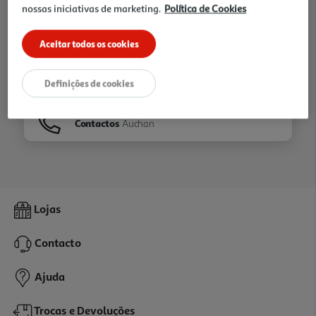
nossas iniciativas de marketing.
Política de Cookies
Ir para
Homepage
Aceitar todos os cookies
Veja os nossos
Folhetos
Definições de cookies
Contactos
Auchan
Lojas
Contacto
Ajuda
Trocas e Devoluções