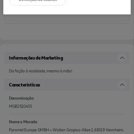
Informações de Marketing
Da ficção à realidade, mesmo à mão!
Características
Denominação
MGB2510455
Nome e Morada
Pyramid Europe GMBH + Walter-Gropius-Allee 1, 68519 Viernheim,