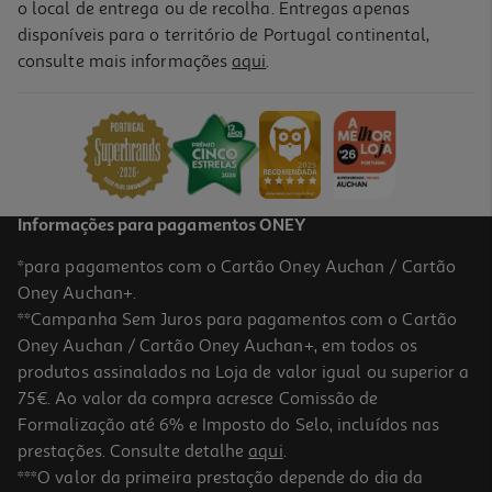
o local de entrega ou de recolha. Entregas apenas
disponíveis para o território de Portugal continental,
consulte mais informações
aqui
.
Caneca Inox Demon Hunters Mira
21.95 €/un
21,95 €
Informações para pagamentos ONEY
*para pagamentos com o Cartão Oney Auchan / Cartão
Oney Auchan+.
**Campanha Sem Juros para pagamentos com o Cartão
Oney Auchan / Cartão Oney Auchan+, em todos os
produtos assinalados na Loja de valor igual ou superior a
75€. Ao valor da compra acresce Comissão de
Formalização até 6% e Imposto do Selo, incluídos nas
prestações. Consulte detalhe
aqui
.
Caneca Pokemon
***O valor da primeira prestação depende do dia da