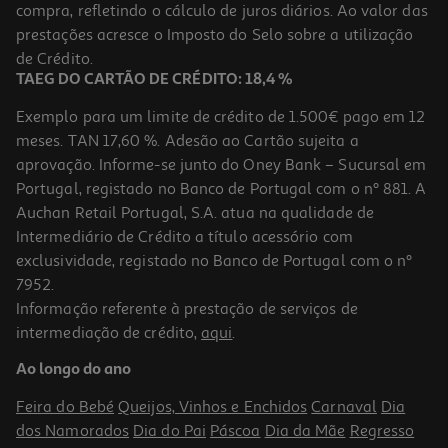
compra, refletindo o cálculo de juros diários. Ao valor das
9.99 €/un
prestações acresce o Imposto do Selo sobre a utilização
9,99 €
de Crédito.
TAEG DO CARTÃO DE CRÉDITO: 18,4 %
Exemplo para um limite de crédito de 1.500€ pago em 12
meses. TAN 17,60 %. Adesão ao Cartão sujeita a
aprovação. Informe-se junto do Oney Bank – Sucursal em
Portugal, registado no Banco de Portugal com o nº 881. A
Auchan Retail Portugal, S.A. atua na qualidade de
Intermediário de Crédito a título acessório com
-23%
exclusividade, registado no Banco de Portugal com o nº
7952.
Informação referente à prestação de serviços de
intermediação de crédito,
aqui
.
Caneca Inox Demon Hunters Zoey
Ao longo do ano
16.99 €/un
Price reduced from
to
21,95 €
Feira do Bebé
Queijos, Vinhos e Enchidos
Carnaval
Dia
16,99 €
dos Namorados
Dia do Pai
Páscoa
Dia da Mãe
Regresso
Promoção