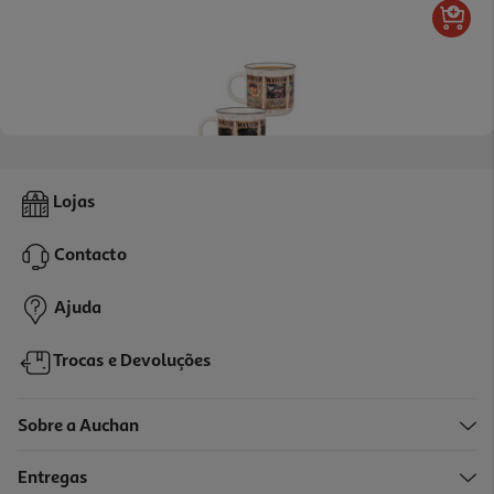
Caneca Termossensível One Piece
Lojas
11.99 €/un
Contacto
11,99 €
Ajuda
Trocas e Devoluções
Sobre a Auchan
Entregas