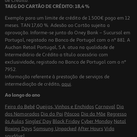
de Crédito.
TAEG DO CARTÃO DE CRÉDITO: 18,4 %
Exemplo para um limite de crédito de 1.500€ pago em 12
meses. TAN 17,60 %. Adesão ao Cartão sujeita a
aprovação. Informe-se junto do Oney Bank – Sucursal em
Portugal, registado no Banco de Portugal com o nº 881. A
Auchan Retail Portugal, S.A. atua na qualidade de
Intermediário de Crédito a título acessório com
exclusividade, registado no Banco de Portugal com o nº
7952.
Informação referente à prestação de serviços de
intermediação de crédito,
aqui
.
Caneca Stitch 3d
Ao longo do ano
19.99 €/un
Feira do Bebé
Queijos, Vinhos e Enchidos
Carnaval
Dia
19,99 €
dos Namorados
Dia do Pai
Páscoa
Dia da Mãe
Regresso
às Aulas
Singles' Day
Black Friday
Cyber Monday
Natal
Boxing Days
Samsung Unpacked
After Hours
Vida
saudável