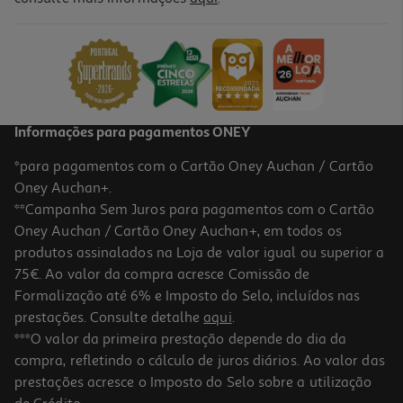
Caneca Pokemon
9.99 €/un
9,99 €
Informações para pagamentos ONEY
*para pagamentos com o Cartão Oney Auchan / Cartão
Oney Auchan+.
**Campanha Sem Juros para pagamentos com o Cartão
Oney Auchan / Cartão Oney Auchan+, em todos os
produtos assinalados na Loja de valor igual ou superior a
75€. Ao valor da compra acresce Comissão de
Formalização até 6% e Imposto do Selo, incluídos nas
prestações. Consulte detalhe
aqui
.
Caneca Sailor Moon
***O valor da primeira prestação depende do dia da
compra, refletindo o cálculo de juros diários. Ao valor das
9.99 €/un
prestações acresce o Imposto do Selo sobre a utilização
9,99 €