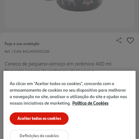
Faça a sua avaliação
Ref. / EAN:
8412497005208
Caneca de pequeno-almoço em cerâmica 400 ml
Elegante caneca de cerâmica ideal para o
ver
pequeno-almoço. Decorado com designs subtis e
mais
Ao clicar em "Aceitar todos os cookies", concorda com o
originais baseados em algumas das personagens
9.99 €/un
armazenamento de cookies no seu dispositivo para melhorar
mais famosas do mundo do cinema e da televisão.
a navegação no site, analisar a utilização do site e ajudar nas
nossas iniciativas de marketing.
Política de Cookies
9,99 €
Aceitar todos os cookies
Notas de preparação
Definições de cookies