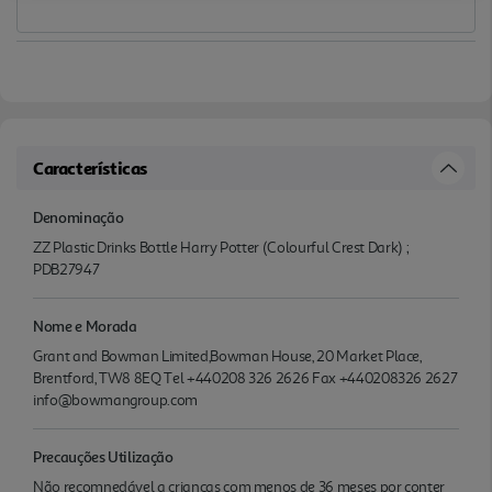
Características
Denominação
ZZ Plastic Drinks Bottle Harry Potter (Colourful Crest Dark) ;
PDB27947
Nome e Morada
Grant and Bowman Limited,Bowman House, 20 Market Place,
Brentford, TW8 8EQ Tel +440208 326 2626 Fax +440208326 2627
info@bowmangroup.com
Precauções Utilização
Não recomnedável a crianças com menos de 36 meses por conter