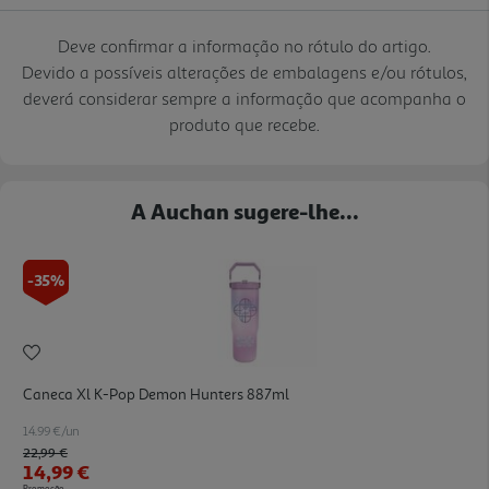
Deve confirmar a informação no rótulo do artigo.
Devido a possíveis alterações de embalagens e/ou rótulos,
deverá considerar sempre a informação que acompanha o
produto que recebe.
A Auchan sugere-lhe...
-35%
Caneca Xl K-Pop Demon Hunters 887ml
14.99 €/un
Price reduced from
to
22,99 €
14,99 €
Promoção