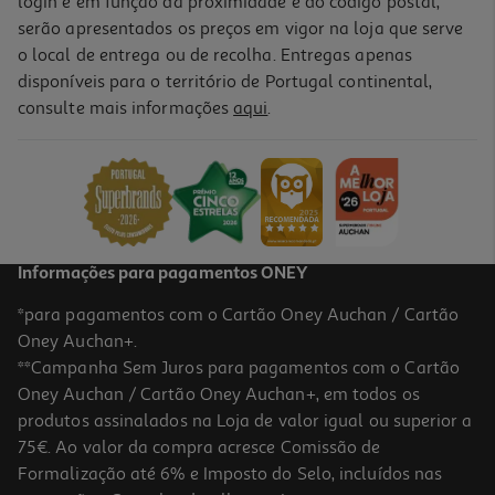
login e em função da proximidade e do código postal,
-42%
serão apresentados os preços em vigor na loja que serve
o local de entrega ou de recolha. Entregas apenas
disponíveis para o território de Portugal continental,
consulte mais informações
aqui
.
Caneca Saja Boys 325ml
6.99 €/un
Price reduced from
to
11,99 €
6,99 €
Promoção
Informações para pagamentos ONEY
*para pagamentos com o Cartão Oney Auchan / Cartão
Oney Auchan+.
**Campanha Sem Juros para pagamentos com o Cartão
Oney Auchan / Cartão Oney Auchan+, em todos os
-80%
produtos assinalados na Loja de valor igual ou superior a
75€. Ao valor da compra acresce Comissão de
Formalização até 6% e Imposto do Selo, incluídos nas