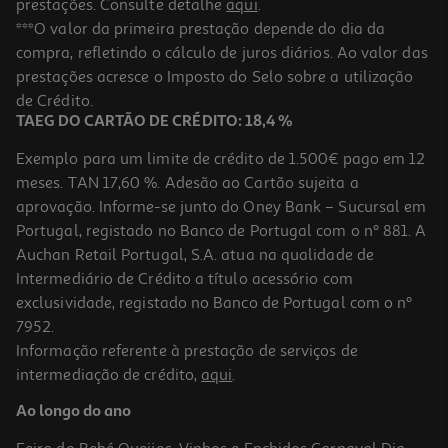
prestações. Consulte detalhe
aqui
.
Taça Stranger Things
***O valor da primeira prestação depende do dia da
compra, refletindo o cálculo de juros diários. Ao valor das
4 €/un
Price reduced from
to
prestações acresce o Imposto do Selo sobre a utilização
19,99 €
4,00 €
de Crédito.
Promoção
TAEG DO CARTÃO DE CRÉDITO: 18,4 %
Exemplo para um limite de crédito de 1.500€ pago em 12
meses. TAN 17,60 %. Adesão ao Cartão sujeita a
aprovação. Informe-se junto do Oney Bank – Sucursal em
Portugal, registado no Banco de Portugal com o nº 881. A
Auchan Retail Portugal, S.A. atua na qualidade de
Intermediário de Crédito a título acessório com
-67%
exclusividade, registado no Banco de Portugal com o nº
7952.
Informação referente à prestação de serviços de
intermediação de crédito,
aqui
.
Caneca E Porta-Chaves Star Wars
Ao longo do ano
4 €/un
Price reduced from
to
11,99 €