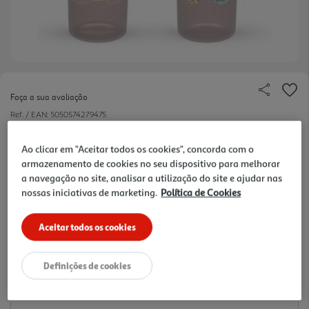
Faça a sua avaliação
Ref. / EAN:
5050574279475
3 €/un
Ao clicar em "Aceitar todos os cookies", concorda com o
armazenamento de cookies no seu dispositivo para melhorar
-62%
a navegação no site, analisar a utilização do site e ajudar nas
nossas iniciativas de marketing.
Política de Cookies
Price reduced from
to
7,99 €
3,00 €
Aceitar todos os cookies
Promoção:
de 15/5/2026 a 31/8/2026
Notas de preparação
Definições de cookies