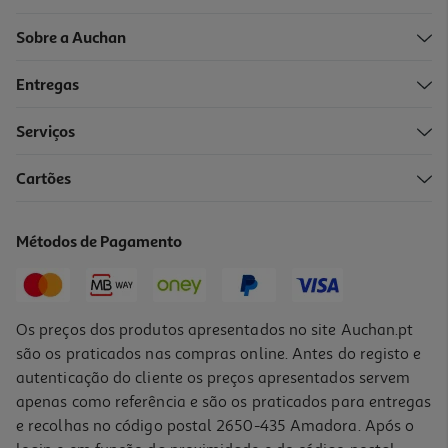
Sobre a Auchan
Entregas
-58%
Serviços
Cartões
Caneca Derpy Sussie 325ml
4.99 €/un
Métodos de Pagamento
Price reduced from
to
11,99 €
4,99 €
Promoção
Os preços dos produtos apresentados no site Auchan.pt
são os praticados nas compras online. Antes do registo e
autenticação do cliente os preços apresentados servem
apenas como referência e são os praticados para entregas
e recolhas no código postal 2650-435 Amadora. Após o