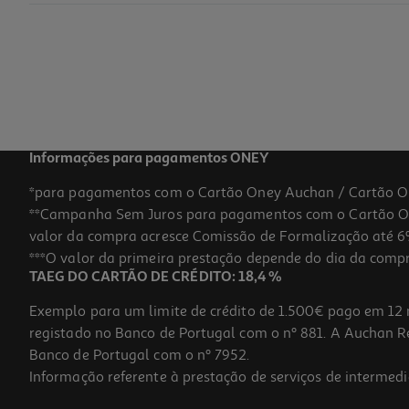
Garrafa Térmica Ac/dc
12.99 €/un
12,99 €
Informações para pagamentos ONEY
*para pagamentos com o Cartão Oney Auchan / Cartão O
**Campanha Sem Juros para pagamentos com o Cartão Oney
valor da compra acresce Comissão de Formalização até 6%
***O valor da primeira prestação depende do dia da compra,
TAEG DO CARTÃO DE CRÉDITO: 18,4 %
Exemplo para um limite de crédito de 1.500€ pago em 12 
registado no Banco de Portugal com o nº 881. A Auchan Ret
Banco de Portugal com o nº 7952.
Informação referente à prestação de serviços de intermedi
Garrafa De Água Mario Big Up