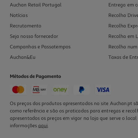
Auchan Retail Portugal
Entrega em c
Mini Garrafa Batman
Notícias
Recolha Driv
5 €/un
Price reduced from
to
11,99 €
Recrutamento
Recolha Expr
5,00 €
Promoção
Seja nosso fornecedor
Recolha em L
Campanhas e Passatempos
Recolha num 
Auchan&Eu
Taxas de Ent
Métodos de Pagamento
Os preços dos produtos apresentados no site Auchan.pt sã
como referência e são os praticados para entregas e reco
apresentados os preços em vigor na loja que serve o local 
informações
aqui
.