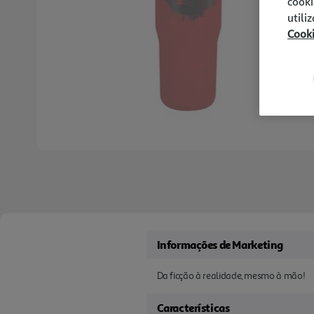
cooki
utili
Cook
Informações de Marketing
Da ficção à realidade, mesmo à mão!
Características