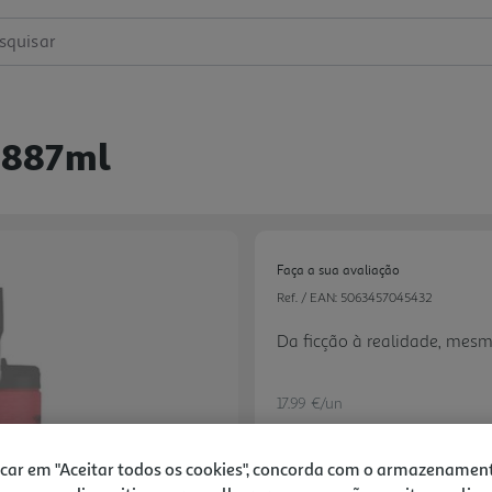
squisar
 887ml
Faça a sua avaliação
Ref. / EAN:
5063457045432
Da ficção à realidade, mes
17.99 €/un
-22%
icar em "Aceitar todos os cookies", concorda com o armazenamen