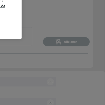
r a
a de
adicionar