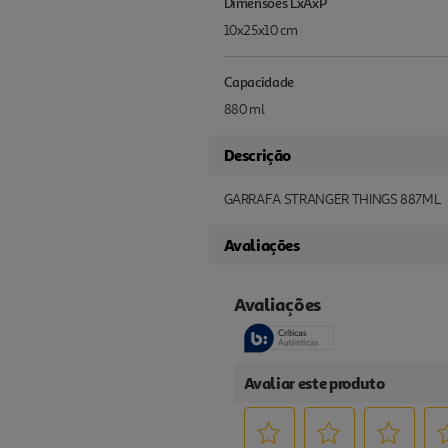
Dimensões LxAxP
10x25x10 cm
Capacidade
880 ml
Descrição
GARRAFA STRANGER THINGS 887ML
Avaliações