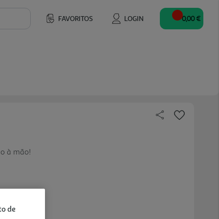
FAVORITOS
LOGIN
0,00 €
mo à mão!
to de