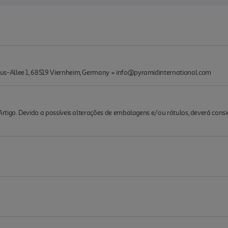
s-Allee 1, 68519 Viernheim, Germany + info@pyramidinternational.com
rtigo. Devido a possíveis alterações de embalagens e/ou rótulos, deverá cons