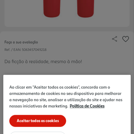
Faça a sua avaliação
Ref. / EAN:
5063457049218
Da ficção à realidade, mesmo à mão!
14.99 €/un
Ao clicar em "Aceitar todos os cookies", concorda com o
armazenamento de cookies no seu dispositivo para melhorar
-35%
a navegação no site, analisar a utilização do site e ajudar nas
nossas iniciativas de marketing.
Política de Cookies
Price reduced from
to
22,99 €
14,99 €
Aceitar todos os cookies
Promoção:
de 6/6/2026 a 31/8/2026