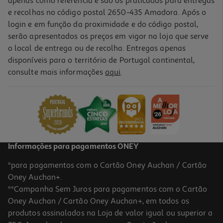
apenas como referência e são os praticados para entregas
e recolhas no código postal 2650-435 Amadora. Após o
login e em função da proximidade e do código postal,
-13%
serão apresentados os preços em vigor na loja que serve
o local de entrega ou de recolha. Entregas apenas
disponíveis para o território de Portugal continental,
consulte mais informações
aqui
.
Garrafa Térmica One Piece
19.99 €/un
Price reduced from
to
22,99 €
19,99 €
Promoção
Informações para pagamentos ONEY
*para pagamentos com o Cartão Oney Auchan / Cartão
Oney Auchan+.
**Campanha Sem Juros para pagamentos com o Cartão
Oney Auchan / Cartão Oney Auchan+, em todos os
produtos assinalados na Loja de valor igual ou superior a