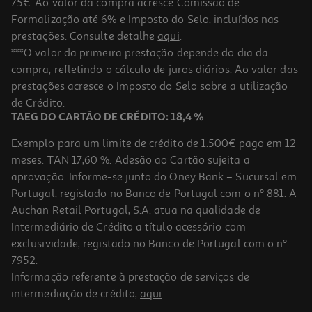
75€. Ao valor da compra acresce Comissão de
Formalização até 6% e Imposto do Selo, incluídos nas
prestações. Consulte detalhe
aqui
.
Copo Térmico Xl Hello Kitty 887ml
***O valor da primeira prestação depende do dia da
compra, refletindo o cálculo de juros diários. Ao valor das
22.99 €/un
prestações acresce o Imposto do Selo sobre a utilização
22,99 €
de Crédito.
TAEG DO CARTÃO DE CRÉDITO: 18,4 %
Exemplo para um limite de crédito de 1.500€ pago em 12
meses. TAN 17,60 %. Adesão ao Cartão sujeita a
aprovação. Informe-se junto do Oney Bank – Sucursal em
Portugal, registado no Banco de Portugal com o nº 881. A
Auchan Retail Portugal, S.A. atua na qualidade de
Intermediário de Crédito a título acessório com
exclusividade, registado no Banco de Portugal com o nº
7952.
Informação referente à prestação de serviços de
intermediação de crédito,
aqui
.
Copo Térmico Xl Hello Kitty My Melody 887ml