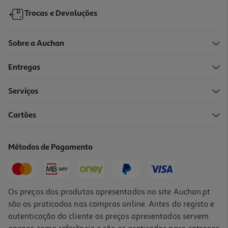
Trocas e Devoluções
Sobre a Auchan
Entregas
-13%
Serviços
Cartões
Garrafa Aço Inoxidável Fortnite
19.99 €/un
Métodos de Pagamento
Price reduced from
to
22,99 €
19,99 €
Promoção
Os preços dos produtos apresentados no site Auchan.pt
são os praticados nas compras online. Antes do registo e
autenticação do cliente os preços apresentados servem