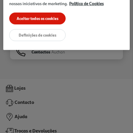
nossas iniciativas de marketing.
Política de Cookies
Ir para
Homepage
Aceitar todos os cookies
Veja os nossos
Folhetos
Definições de cookies
Contactos
Auchan
Lojas
Contacto
Ajuda
Trocas e Devoluções