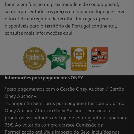
login e em função da proximidade e do código postal,
serão apresentados os preços em vigor na loja que serve
o local de entrega ou de recolha. Entregas apenas
disponíveis para o território de Portugal continental,
consulte mais informações
aqui
.
Informações para pagamentos ONEY
*para pagamentos com o Cartão Oney Auchan / Cartão
Oney Auchan+.
**Campanha Sem Juros para pagamentos com o Cartão
Oney Auchan / Cartão Oney Auchan+, em todos os
produtos assinalados na Loja de valor igual ou superior a
75€. Ao valor da compra acresce Comissão de
Formalização até 6% e Imposto do Selo, incluídos nas