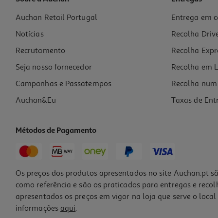
Auchan Retail Portugal
Entrega em c
Figura My Jersey My Jersey - No Name - Home - R
Notícias
Recolha Driv
19.99 €/un
Recrutamento
Recolha Expr
19,99 €
Seja nosso fornecedor
Recolha em L
Campanhas e Passatempos
Recolha num 
Auchan&Eu
Taxas de Ent
Métodos de Pagamento
Os preços dos produtos apresentados no site Auchan.pt sã
como referência e são os praticados para entregas e reco
apresentados os preços em vigor na loja que serve o local 
informações
aqui
.