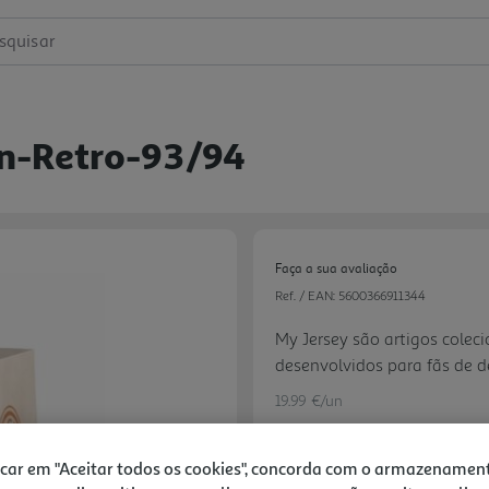
squisar
an-Retro-93/94
Faça a sua avaliação
Ref. / EAN:
5600366911344
My Jersey são artigos colec
desenvolvidos para fãs de d
decorativas modernas e be
19.99 €/un
representação estilizada d
atenção ao detalhe, materi
icar em "Aceitar todos os cookies", concorda com o armazenamen
Figuras My Jersey destacam