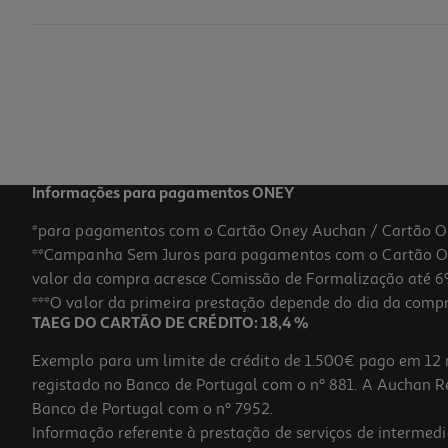
Figura Minix Fig - Diego Maradona Napoli -
14.99 €/un
14,99 €
Informações para pagamentos ONEY
*para pagamentos com o Cartão Oney Auchan / Cartão O
**Campanha Sem Juros para pagamentos com o Cartão Oney
valor da compra acresce Comissão de Formalização até 6%
***O valor da primeira prestação depende do dia da compra,
TAEG DO CARTÃO DE CRÉDITO: 18,4 %
Exemplo para um limite de crédito de 1.500€ pago em 12 
registado no Banco de Portugal com o nº 881. A Auchan Ret
Banco de Portugal com o nº 7952.
Informação referente à prestação de serviços de intermedi