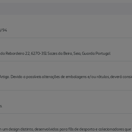
3/94
o Rebordeiro 22, 6270-351 Sazes da Beira, Seia, Guarda Portugal
rtigo. Devido a possíveis alterações de embalagens e/ou rótulos, deverá cons
s.
m um design distinto, desenvolvidos para fãs de desporto e colecionadores q