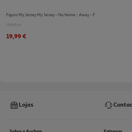
Figura My Jersey My Jersey - No Name - Away - F
19.99 €/un
19,99 €
Lojas
Contac
Sobre a Auchan
Entregas