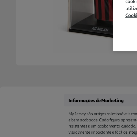
cooki
utili
Cook
Informações de Marketing
My Jersey são artigos colecionáveis co
e bem acabadas. Cada figura apresenta
resistentes e um acabamento cuidado.
visualmente impactante e fácil de inte