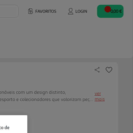
FAVORITOS
LOGIN
0,00 €
ionáveis com um design distinto,
ver
mais
esporto e colecionadores que valorizam peças
m acabadas. Cada figura apresenta uma
e uma camisola em formato colecion ável, com
ais resistentes e um acabamento cuidado. As
to de
-se como peças colecionáveis modernas,