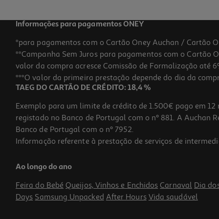
Informações para pagamentos ONEY
*para pagamentos com o Cartão Oney Auchan / Cartão O
**Campanha Sem Juros para pagamentos com o Cartão Oney
valor da compra acresce Comissão de Formalização até 6%
***O valor da primeira prestação depende do dia da compra,
TAEG DO CARTÃO DE CRÉDITO: 18,4 %
Exemplo para um limite de crédito de 1.500€ pago em 12 
registado no Banco de Portugal com o nº 881. A Auchan Ret
Banco de Portugal com o nº 7952.
Informação referente à prestação de serviços de intermedi
Figura Minix Fig - Tiger Woods - 12 Cm
Ao longo do ano
14.99 €/un
Feira do Bebé
Queijos, Vinhos e Enchidos
Carnaval
Dia do
14,99 €
Days
Samsung Unpacked
After Hours
Vida saudável