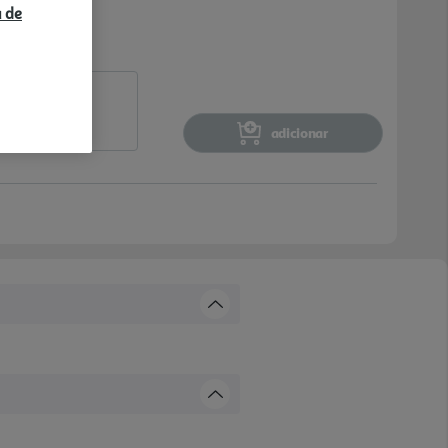
a de
adicionar