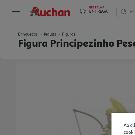
RESERVAR
ENTREGA
Pe
Brinquedos
Kidults
Figuras
Figura Principezinho Pe
Ao cl
cooki