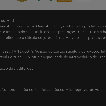
ney Auchan+.
 Auchan / Cartão Oney Auchan+, em todos os produtos assina
 e Imposto do Selo, incluídos nas prestações. Consulte detal
 refletindo o cálculo de juros diários. Ao valor das prestações
meses. TAN 17,60 %. Adesão ao Cartão sujeita a aprovação. In
ail Portugal, S.A. atua na qualidade de Intermediário de Crédi
ação de crédito,
aqui
.
s Namorados
Dia do Pai
Páscoa
Dia da Mãe
Regresso às Aulas