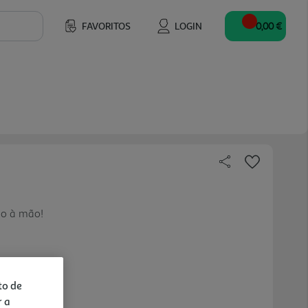
FAVORITOS
LOGIN
0,00 €
mo à mão!
to de
r a