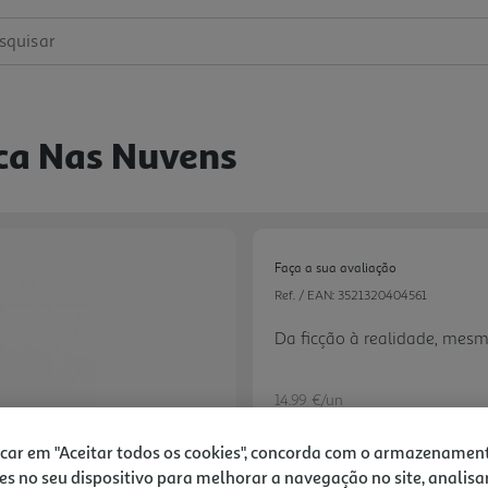
squisar
sca Nas Nuvens
Faça a sua avaliação
Ref. / EAN:
3521320404561
Da ficção à realidade, mes
14.99 €/un
icar em "Aceitar todos os cookies", concorda com o armazenamen
es no seu dispositivo para melhorar a navegação no site, analisa