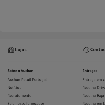
Lojas
Contac
Sobre a Auchan
Entregas
Auchan Retail Portugal
Entrega em c
Figura O Principezinho E Seus Amigos No Comboio
Notícias
Recolha Driv
14.99 €/un
Recrutamento
Recolha Expr
14,99 €
Seja nosso fornecedor
Recolha em L