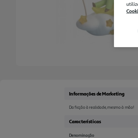
utili
Cook
Informações de Marketing
Da ficção à realidade, mesmo à mão!
Características
Denominação