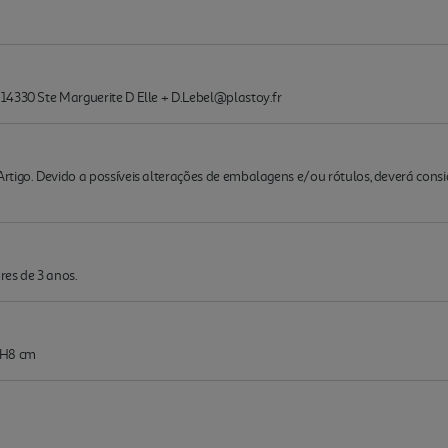
14330 Ste Marguerite D Elle + D.Lebel@plastoy.fr
rtigo. Devido a possíveis alterações de embalagens e/ou rótulos, deverá cons
es de 3 anos.
 H8 cm