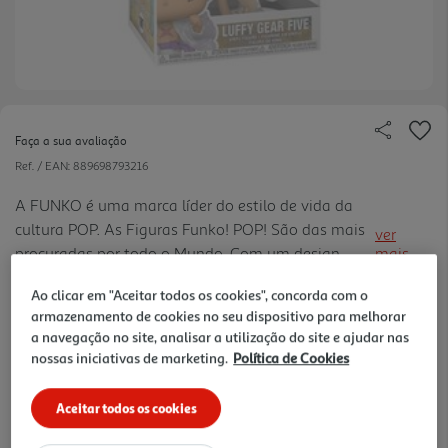
Faça a sua avaliação
Ref. / EAN:
889698793216
A FUNKO é uma marca líder do estilo de vida da
cultura POP. As Figuras Funko! POP! São das mais
ver
procuradas por todo o Mundo. Com um design
mais
verdadeiramente apaixonante, ficam bem em
15.99 €/un
Ao clicar em "Aceitar todos os cookies", concorda com o
qualquer canto; com alta qualidade de produção e
armazenamento de cookies no seu dispositivo para melhorar
pintura, com detalhes per feitos; coleção
a navegação no site, analisar a utilização do site e ajudar nas
verdadeiramente intemporal para pequenos e
nossas iniciativas de marketing.
Política de Cookies
15,99 €
graúdos.
Aceitar todos os cookies
Notas de preparação