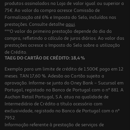
produtos assinalados na Loja de valor igual ou superior a
75€. Ao valor da compra acresce Comissão de
Formalização até 6% e Imposto do Selo, incluídos nas
prestações. Consulte detalhe
aqui
.
5.0
(1)
Figura Funko Pop Animation: Kpop Dh- Derpy
***O valor da primeira prestação depende do dia da
compra, refletindo o cálculo de juros diários. Ao valor das
15.99 €/un
prestações acresce o Imposto do Selo sobre a utilização
15,99 €
de Crédito.
TAEG DO CARTÃO DE CRÉDITO: 18,4 %
Exemplo para um limite de crédito de 1.500€ pago em 12
meses. TAN 17,60 %. Adesão ao Cartão sujeita a
aprovação. Informe-se junto do Oney Bank – Sucursal em
Portugal, registado no Banco de Portugal com o nº 881. A
Auchan Retail Portugal, S.A. atua na qualidade de
Intermediário de Crédito a título acessório com
exclusividade, registado no Banco de Portugal com o nº
7952.
Informação referente à prestação de serviços de