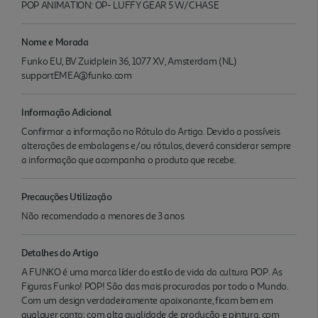
POP ANIMATION: OP- LUFFY GEAR 5 W/CHASE
Nome e Morada
Funko EU, BV Zuidplein 36, 1077 XV, Amsterdam (NL)
supportEMEA@funko.com
Informação Adicional
Confirmar a informação no Rótulo do Artigo. Devido a possíveis
alterações de embalagens e/ou rótulos, deverá considerar sempre
a informação que acompanha o produto que recebe.
Precauções Utilização
Não recomendado a menores de 3 anos
Detalhes do Artigo
A FUNKO é uma marca líder do estilo de vida da cultura POP. As
Figuras Funko! POP! São das mais procuradas por todo o Mundo.
Com um design verdadeiramente apaixonante, ficam bem em
qualquer canto; com alta qualidade de produção e pintura, com