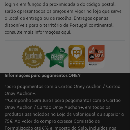
login e em função da proximidade e do código postal,
serão apresentados os preços em vigor na loja que serve
o local de entrega ou de recolha. Entregas apenas
disponíveis para o território de Portugal continental,
consulte mais informações
aqui
.
Informações para pagamentos ONEY
*para pagamentos com o Cartão Oney Auchan / Cartão
Oney Auchan+.
**Campanha Sem Juros para pagamentos com o Cartão
Oney Auchan / Cartão Oney Auchan+, em todos os
produtos assinalados na Loja de valor igual ou superior a
75€. Ao valor da compra acresce Comissão de
Formalização até 6% e Imposto do Selo, incluídos nas