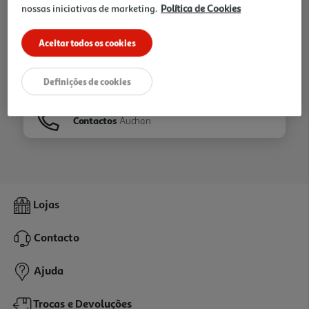
nossas iniciativas de marketing.
Política de Cookies
Ir para
Homepage
Aceitar todos os cookies
Veja os nossos
Folhetos
Definições de cookies
Contactos
Auchan
Lojas
Contacto
Ajuda
Trocas e Devoluções