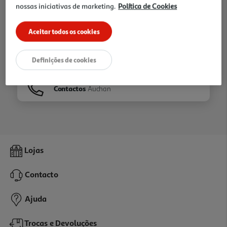
nossas iniciativas de marketing.
Política de Cookies
Ir para
Homepage
Aceitar todos os cookies
Veja os nossos
Folhetos
Definições de cookies
Contactos
Auchan
Lojas
Contacto
Ajuda
Trocas e Devoluções