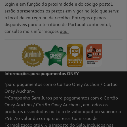
login e em função da proximidade e do código postal,
serão apresentados os preços em vigor na loja que serve
o local de entrega ou de recolha. Entregas apenas
disponíveis para o território de Portugal continental,
consulte mais informações
aqui
.
Informações para pagamentos ONEY
*para pagamentos com o Cartão Oney Auchan / Cartão
Oney Auchan+.
**Campanha Sem Juros para pagamentos com o Cartão
Oney Auchan / Cartão Oney Auchan+, em todos os
produtos assinalados na Loja de valor igual ou superior a
75€. Ao valor da compra acresce Comissão de
Formalização até 6% e Imposto do Selo, incluídos nas