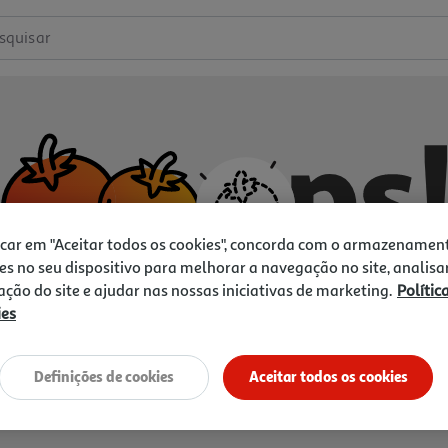
squisar
icar em "Aceitar todos os cookies", concorda com o armazenamen
es no seu dispositivo para melhorar a navegação no site, analisa
zação do site e ajudar nas nossas iniciativas de marketing.
Polític
ies
Não temos o que procura.
Vamos tentar de novo?
Definições de cookies
Aceitar todos os cookies