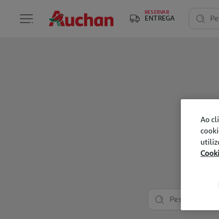
RESERVAR
ENTREGA
Pe
Ao cl
cooki
utili
Cook