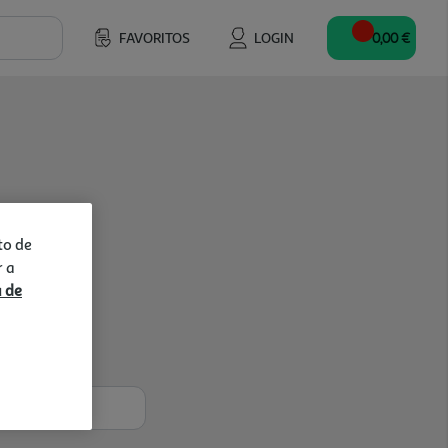
FAVORITOS
LOGIN
0,00 €
to de
r a
a de