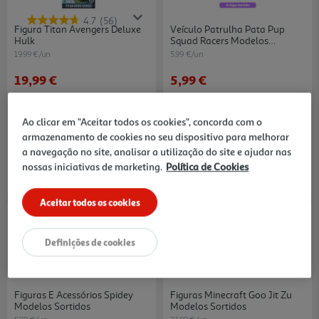
4.7
(56)
Figura Titan Avengers Deluxe
Veículo Patrulha Pata Pup
Hulk
Squad Racers Modelos
Sortidos
19.99 €/un
5.99 €/un
19,99 €
5,99 €
Ao clicar em "Aceitar todos os cookies", concorda com o
armazenamento de cookies no seu dispositivo para melhorar
a navegação no site, analisar a utilização do site e ajudar nas
nossas iniciativas de marketing.
Política de Cookies
Aceitar todos os cookies
Definições de cookies
Figuras E Acessórios Spidey
Figuras Minecraft Goo Jit Zu
Modelos Sortidos
Modelos Sortidos