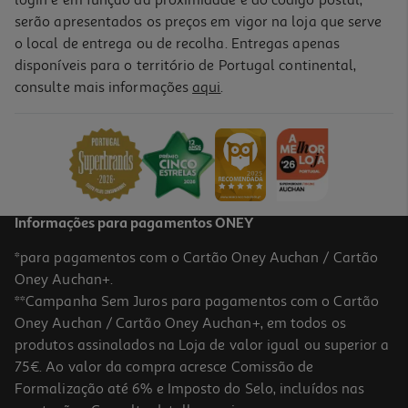
login e em função da proximidade e do código postal,
serão apresentados os preços em vigor na loja que serve
o local de entrega ou de recolha. Entregas apenas
disponíveis para o território de Portugal continental,
consulte mais informações
aqui
.
Informações para pagamentos ONEY
*para pagamentos com o Cartão Oney Auchan / Cartão
Oney Auchan+.
**Campanha Sem Juros para pagamentos com o Cartão
Oney Auchan / Cartão Oney Auchan+, em todos os
produtos assinalados na Loja de valor igual ou superior a
75€. Ao valor da compra acresce Comissão de
Formalização até 6% e Imposto do Selo, incluídos nas