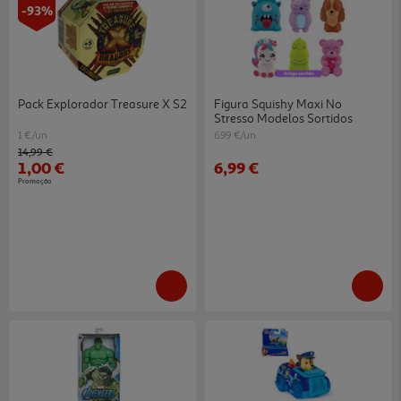
-93%
Pack Explorador Treasure X S2
Figura Squishy Maxi No
Stresso Modelos Sortidos
1 €/un
6.99 €/un
Price reduced from
to
14,99 €
1,00 €
6,99 €
Promoção