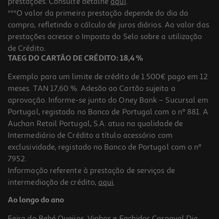
prestações. Consulte detalhe
aqui
.
***O valor da primeira prestação depende do dia da
compra, refletindo o cálculo de juros diários. Ao valor das
prestações acresce o Imposto do Selo sobre a utilização
de Crédito.
TAEG DO CARTÃO DE CRÉDITO: 18,4 %
Exemplo para um limite de crédito de 1.500€ pago em 12
meses. TAN 17,60 %. Adesão ao Cartão sujeita a
aprovação. Informe-se junto do Oney Bank – Sucursal em
Portugal, registado no Banco de Portugal com o nº 881. A
Auchan Retail Portugal, S.A. atua na qualidade de
Intermediário de Crédito a título acessório com
exclusividade, registado no Banco de Portugal com o nº
7952.
Informação referente à prestação de serviços de
intermediação de crédito,
aqui
.
Ao longo do ano
Feira do Bebé
Queijos, Vinhos e Enchidos
Carnaval
Dia