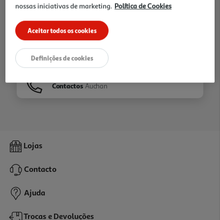
nossas iniciativas de marketing.
Política de Cookies
Ir para
Homepage
Aceitar todos os cookies
Veja os nossos
Folhetos
Definições de cookies
Contactos
Auchan
Lojas
Contacto
Ajuda
Trocas e Devoluções