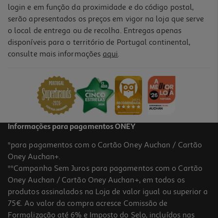
login e em função da proximidade e do código postal,
serão apresentados os preços em vigor na loja que serve
o local de entrega ou de recolha. Entregas apenas
disponíveis para o território de Portugal continental,
consulte mais informações
aqui
.
Informações para pagamentos ONEY
*para pagamentos com o Cartão Oney Auchan / Cartão
Oney Auchan+.
**Campanha Sem Juros para pagamentos com o Cartão
Oney Auchan / Cartão Oney Auchan+, em todos os
produtos assinalados na Loja de valor igual ou superior a
75€. Ao valor da compra acresce Comissão de
Formalização até 6% e Imposto do Selo, incluídos nas