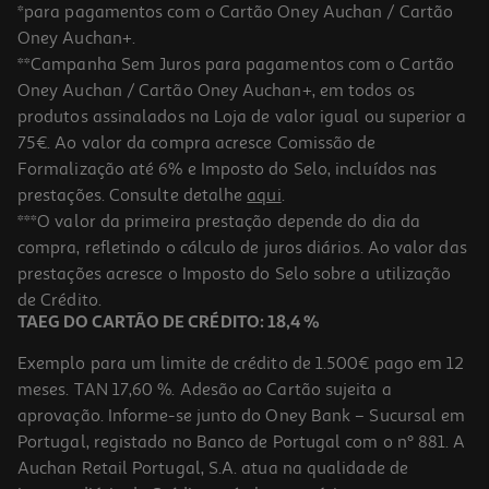
*para pagamentos com o Cartão Oney Auchan / Cartão
Oney Auchan+.
**Campanha Sem Juros para pagamentos com o Cartão
Oney Auchan / Cartão Oney Auchan+, em todos os
produtos assinalados na Loja de valor igual ou superior a
75€. Ao valor da compra acresce Comissão de
Formalização até 6% e Imposto do Selo, incluídos nas
prestações. Consulte detalhe
aqui
.
5.0
(2)
Party Games Nomes Coisas Cidades Clementoni
***O valor da primeira prestação depende do dia da
compra, refletindo o cálculo de juros diários. Ao valor das
16.99 €/un
prestações acresce o Imposto do Selo sobre a utilização
16,99 €
de Crédito.
TAEG DO CARTÃO DE CRÉDITO: 18,4 %
Exemplo para um limite de crédito de 1.500€ pago em 12
meses. TAN 17,60 %. Adesão ao Cartão sujeita a
aprovação. Informe-se junto do Oney Bank – Sucursal em
Portugal, registado no Banco de Portugal com o nº 881. A
Auchan Retail Portugal, S.A. atua na qualidade de