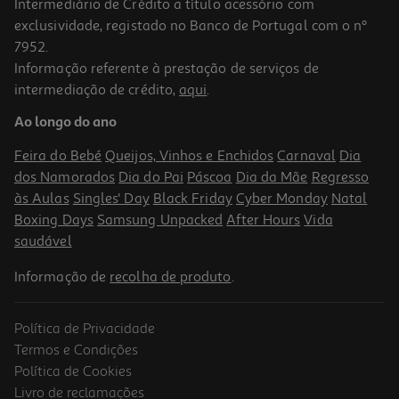
Intermediário de Crédito a título acessório com
exclusividade, registado no Banco de Portugal com o nº
7952.
Informação referente à prestação de serviços de
intermediação de crédito,
aqui
.
Jogo De Tabuleiro Mebo Games Tacogato Impermeável
Ao longo do ano
15.99 €/un
Feira do Bebé
Queijos, Vinhos e Enchidos
Carnaval
Dia
15,99 €
dos Namorados
Dia do Pai
Páscoa
Dia da Mãe
Regresso
às Aulas
Singles' Day
Black Friday
Cyber Monday
Natal
Boxing Days
Samsung Unpacked
After Hours
Vida
saudável
Informação de
recolha de produto
.
Política de Privacidade
Termos e Condições
Política de Cookies
Livro de reclamações