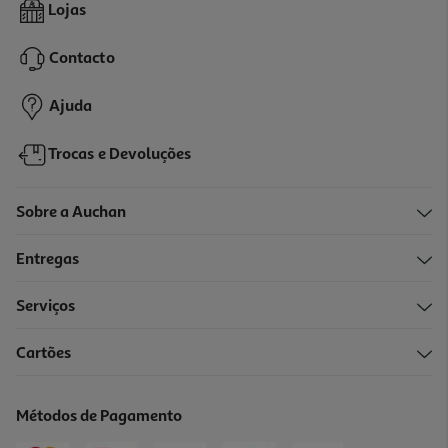
Jogo Das Bandeiras Clementoni
Lojas
5.99 €/un
Contacto
5,99 €
Ajuda
Trocas e Devoluções
Sobre a Auchan
Entregas
Serviços
Cartões
Jogo Duelo De Gerações Clementoni
19.99 €/un
Métodos de Pagamento
19,99 €