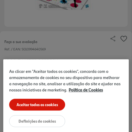
Faça a sua avaliação
Ref. / EAN:
5010994640569
JOGO TWISTER REFRESH
Ao clicar em "Aceitar todos os cookies", concorda com o
armazenamento de cookies no seu dispositivo para melhorar
a navegação no site, analisar a utilização do site e ajudar nas
26.99 €/un
nossas iniciativas de marketing.
Política de Cookies
Aceitar todos os cookies
26,99 €
Definições de cookies
Notas de preparação