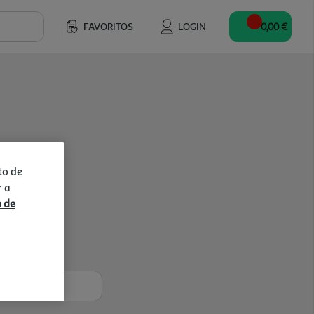
FAVORITOS
LOGIN
0,00 €
to de
r a
a de