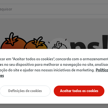
squisar
icar em "Aceitar todos os cookies", concorda com o armazenamen
es no seu dispositivo para melhorar a navegação no site, analisa
zação do site e ajudar nas nossas iniciativas de marketing.
Polític
ies
Não temos o que procura.
Vamos tentar de novo?
Definições de cookies
Aceitar todos os cookies