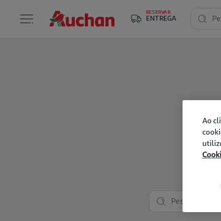
RESERVAR
ENTREGA
Pe
Ao cl
cooki
utili
Cook