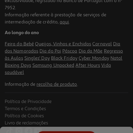
exclusividade, registado no Banco de Portugal com o nº
7952.
Informação referente à prestação de serviços de
intermediação de crédito,
aqui
.
Puzzle Horses Clementoni 1000 Peças
Ao longo do ano
9.74 €/un
Price reduced from
to
12,99 €
Feira do Bebé
Queijos, Vinhos e Enchidos
Carnaval
Dia
9,74 €
dos Namorados
Dia do Pai
Páscoa
Dia da Mãe
Regresso
Promoção
às Aulas
Singles' Day
Black Friday
Cyber Monday
Natal
Boxing Days
Samsung Unpacked
After Hours
Vida
saudável
Informação de
recolha de produto
.
Política de Privacidade
-25%
Termos e Condições
Política de Cookies
Livro de reclamações
Puzzle Clementoni View Of China 2000 Peças