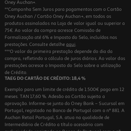
Oney Auchan+.
**Campanha Sem Juros para pagamentos com o Cartão
Oney Auchan / Cartão Oney Auchan+, em todos os
-20%
produtos assinalados na Loja de valor igual ou superior a
75€. Ao valor da compra acresce Comissão de
Formalização até 6% e Imposto do Selo, incluídos nas
prestações. Consulte detalhe
aqui
.
Puzzle Fachada Azul Olivo 1000 Peças
***O valor da primeira prestação depende do dia da
compra, refletindo o cálculo de juros diários. Ao valor das
7.99 €/un
Price reduced from
to
prestações acresce o Imposto do Selo sobre a utilização
9,99 €
7,99 €
de Crédito.
Promoção
TAEG DO CARTÃO DE CRÉDITO: 18,4 %
Exemplo para um limite de crédito de 1.500€ pago em 12
meses. TAN 17,60 %. Adesão ao Cartão sujeita a
aprovação. Informe-se junto do Oney Bank – Sucursal em
Portugal, registado no Banco de Portugal com o nº 881. A
Auchan Retail Portugal, S.A. atua na qualidade de
Intermediário de Crédito a título acessório com
-25%