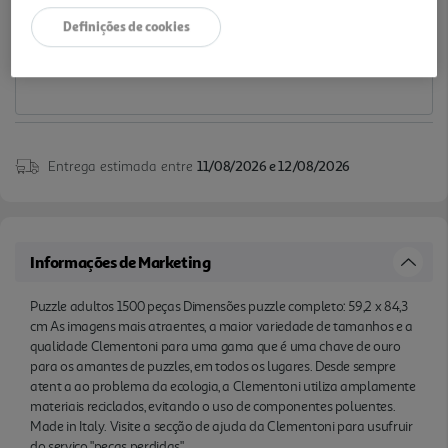
Notas de preparação
Definições de cookies
Entrega estimada entre
11/08/2026 e 12/08/2026
Informações de Marketing
Puzzle adultos 1500 peças Dimensões puzzle completo: 59,2 x 84,3
cm As imagens mais atraentes, a maior variedade de tamanhos e a
qualidade Clementoni para uma gama que é uma chave de ouro
para os amantes de puzzles, em todos os lugares. Desde sempre
atent a ao problema da ecologia, a Clementoni utiliza amplamente
materiais reciclados, evitando o uso de componentes poluentes.
Made in Italy. Visite a secção de ajuda da Clementoni para usufruir
do serviço "peças perdidas"