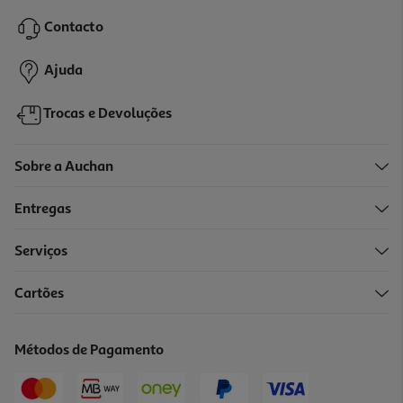
12.99 €/un
Contacto
12,99 €
Ajuda
Trocas e Devoluções
Sobre a Auchan
Entregas
-25%
Serviços
Cartões
Puzzle Clementoni Mont Saint-Michel 1000 Peças
9.74 €/un
Métodos de Pagamento
Price reduced from
to
12,99 €
9,74 €
Promoção