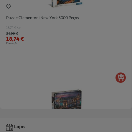
Puzzle Clementoni New York 3000 Peças
18.74 €/un
Price reduced from
to
24,99 €
18,74 €
Promoção
Puzzle Clementoni Lights Danube 1000 Peças
Lojas