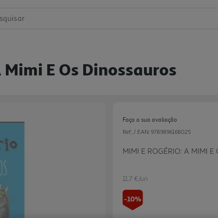
squisar
A Mimi E Os Dinossauros
Faça a sua avaliação
Ref. / EAN:
9789896168025
MIMI E ROGÉRIO: A MIMI 
11.7 €/un
-10%