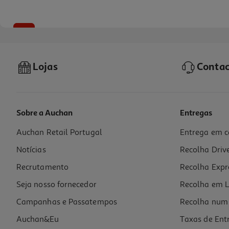
-10%
Lojas
Contac
Sobre a Auchan
Entregas
Auchan Retail Portugal
Entrega em c
Livro A Filha Do Grufalão
Notícias
Recolha Driv
12.51 €/un
13,90 €
PVP de editor
Recrutamento
Recolha Expr
12,51 €
Seja nosso fornecedor
Recolha em L
Campanhas e Passatempos
Recolha num 
Auchan&Eu
Taxas de Ent