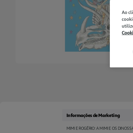
Ao cl
cooki
utili
Cook
Informações de Marketing
MIMI E ROGÉRIO: A MIMI E OS DINOS