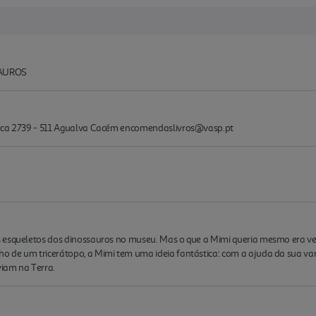
SAUROS
Seca 2739 - 511 Agualva Cacém encomendaslivros@vasp.pt
 esqueletos dos dinossauros no museu. Mas o que a Mimi queria mesmo era ve
 de um tricerátopo, a Mimi tem uma ideia fantástica: com a ajuda da sua var
iam na Terra.