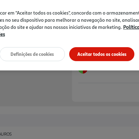
13,00 €
PVP de editor
11,70 €
icar em "Aceitar todos os cookies", concorda com o armazenamen
es no seu dispositivo para melhorar a navegação no site, analisa
Notas de preparação
zação do site e ajudar nas nossas iniciativas de marketing.
Polític
ies
Definições de cookies
Aceitar todos os cookies
SAUROS