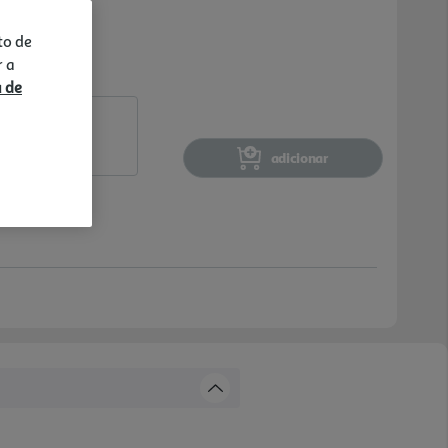
to de
r a
a de
adicionar