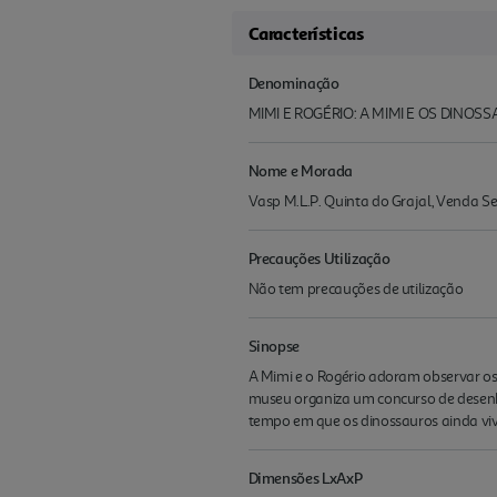
Características
Denominação
MIMI E ROGÉRIO: A MIMI E OS DINOS
Nome e Morada
Vasp M.L.P. Quinta do Grajal, Venda 
Precauções Utilização
Não tem precauções de utilização
Sinopse
A Mimi e o Rogério adoram observar os
museu organiza um concurso de desenho
tempo em que os dinossauros ainda viv
Dimensões LxAxP