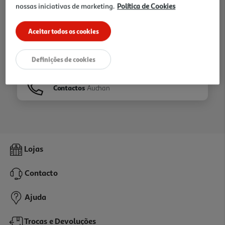
nossas iniciativas de marketing.
Política de Cookies
Ir para
Homepage
Aceitar todos os cookies
Veja os nossos
Folhetos
Definições de cookies
Contactos
Auchan
Lojas
Contacto
Ajuda
Trocas e Devoluções