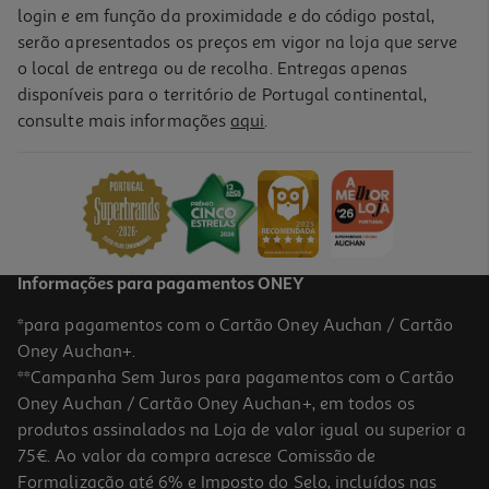
login e em função da proximidade e do código postal,
serão apresentados os preços em vigor na loja que serve
o local de entrega ou de recolha. Entregas apenas
disponíveis para o território de Portugal continental,
consulte mais informações
aqui
.
Informações para pagamentos ONEY
*para pagamentos com o Cartão Oney Auchan / Cartão
Oney Auchan+.
**Campanha Sem Juros para pagamentos com o Cartão
Oney Auchan / Cartão Oney Auchan+, em todos os
produtos assinalados na Loja de valor igual ou superior a
75€. Ao valor da compra acresce Comissão de
Formalização até 6% e Imposto do Selo, incluídos nas