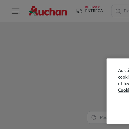
RESERVAR
ENTREGA
Pe
Ao cl
cooki
utili
Cook