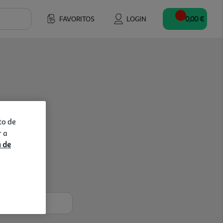
FAVORITOS
LOGIN
0,00 €
to de
r a
a de