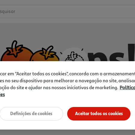
squisar
icar em "Aceitar todos os cookies", concorda com o armazenamen
es no seu dispositivo para melhorar a navegação no site, analisa
zação do site e ajudar nas nossas iniciativas de marketing.
Polític
ies
Não temos o que procura.
Vamos tentar de novo?
Definições de cookies
Aceitar todos os cookies